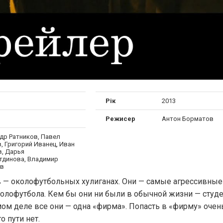
Рік
2013
Режисер
Антон Борматов
др Ратников, Павел
, Григорий Иванец, Иван
, Дарья
тдинова, Владимир
ов
 — околофутбольных хулиганах. Они — самые агрессивные
колофутбола. Кем бы они ни были в обычной жизни — студ
ом деле все они — одна «фирма». Попасть в «фирму» очен
о пути нет.