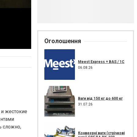
Оголошення
Meest Express + BAS / 1C
06.08.26
Ваги від 150 кг до 600 кг
31.07.26
 и жестокие
ентами
ь сложно,
Конвеєрні ваги (стрічкові