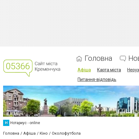
Головна
Но
Афіша
Карта міста
Нерух
Питання-відповідь
Н
Нотариус - online
Головна
Афіша
Кіно
Околофутбола