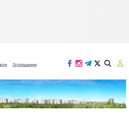
віти
Оголошення