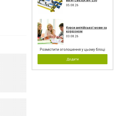
ваги) СВЕДА ВК-230
05.08.26
Курси англійської мови за
кордоном
03.08.26
Розмістити оголошення у цьому блоці
Додати