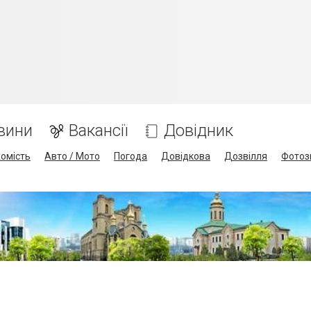
вини
Вакансії
Довідник
омість
Авто / Мото
Погода
Довідкова
Дозвілля
Фотоз