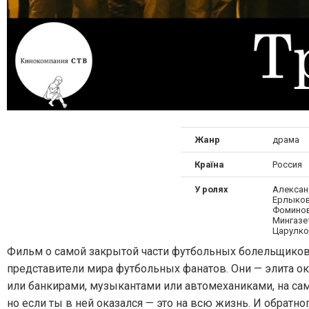
Жанр
драма
Країна
Россия
У ролях
Алексан
Ерлыков
Фоминов
Мингазе
Царулк
Фильм о самой закрытой части футбольных болельщиков
представители мира футбольных фанатов. Они — элита о
или банкирами, музыкантами или автомеханиками, на сам
но если ты в ней оказался — это на всю жизнь. И обратног