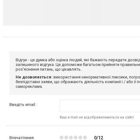
Відгук - це думка або оцінка людей, які бажають передати дос
залишеного відгука. Це допоможе багатьом прийняти правильне 
роз'яснення питань, що цікавлять.
Не дозволяється:
використання ненормативної лексики, погро
безпідставні заяви, що ображають діяльність компанії і / або її
самореклама.
Введіть email:
Ваш e-mail не відображатиметься на сайті
Впечатления
0/12