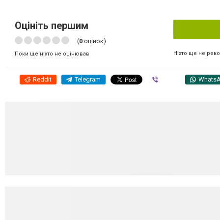
Оцініть першим
(
0
оцінок)
Ніхто ще не рек
Поки ще ніхто не оцінював
Reddit
Telegram
Viber
Whats