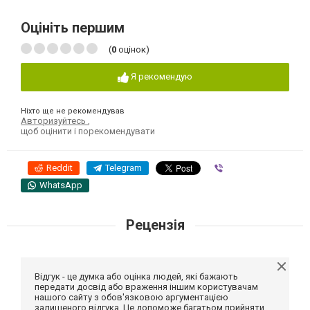
Оцініть першим
(
0
оцінок)
Я рекомендую
Ніхто ще не рекомендував
Авторизуйтесь
,
щоб оцінити і порекомендувати
Reddit
Telegram
Viber
WhatsApp
Рецензія
Відгук - це думка або оцінка людей, які бажають
передати досвід або враження іншим користувачам
нашого сайту з обов'язковою аргументацією
залишеного відгука. Це допоможе багатьом прийняти