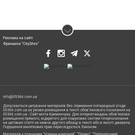
Реклама на сайті
Франшиза "CitySites"
info@05366.com.ua
Допускається цитування матеріалів без отримання попередньої згоди
05366.com.ua за умови розміщення в тексті обов'язкового посилання на
05366.com.ua - Сайт міста Кременчука. Для інтернет-видань обов'язкове
розміщення прямого, відкритого для пошукових систем гіперпосилання
на цитовані статті не нижче другого абзацу в тексті або в якості джерела.
Порушення виняткових прав переслідується Законом.
Матеріали з плашками "Новини компаній", "Промо", "Партнерський