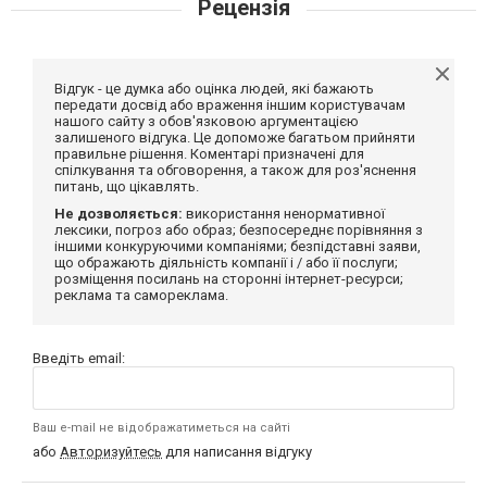
Рецензія
Відгук - це думка або оцінка людей, які бажають
передати досвід або враження іншим користувачам
нашого сайту з обов'язковою аргументацією
залишеного відгука. Це допоможе багатьом прийняти
правильне рішення. Коментарі призначені для
спілкування та обговорення, а також для роз'яснення
питань, що цікавлять.
Не дозволяється:
використання ненормативної
лексики, погроз або образ; безпосереднє порівняння з
іншими конкуруючими компаніями; безпідставні заяви,
що ображають діяльність компанії і / або її послуги;
розміщення посилань на сторонні інтернет-ресурси;
реклама та самореклама.
Введіть email:
Ваш e-mail не відображатиметься на сайті
або
Авторизуйтесь
для написання відгуку