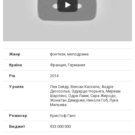
Жанр
фэнтези, мелодрама
Країна
Франция, Германия
Рік
2014
У ролях
Леа Сейду, Венсан Кассель, Андре
Дюссолье, Эдуардо Норьега, Мириам
Шарленс, Одри Лами, Сара Жиродо,
Жонатан Демурже, Николя Гоб, Лука
Мельява
Режисер
Кристоф Ганс
Бюджет
€33 000 000