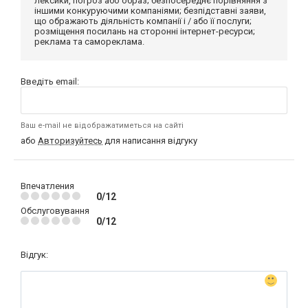
лексики, погроз або образ; безпосереднє порівняння з
іншими конкуруючими компаніями; безпідставні заяви,
що ображають діяльність компанії і / або її послуги;
розміщення посилань на сторонні інтернет-ресурси;
реклама та самореклама.
Введіть email:
Ваш e-mail не відображатиметься на сайті
або
Авторизуйтесь
для написання відгуку
Впечатления
0/12
Обслуговування
0/12
Відгук: