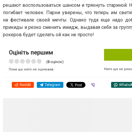
решают воспользоваться шансом и тряхнуть стариной. Н
погибает человек. Парни уверены, что теперь им свет
на фестивале своей мечты. Однако туда еще надо доб
прикиды и резко сменить имидж, выдавая себя за групп
рокеров будет сделать ой как не просто!
Оцініть першим
(
0
оцінок)
Ніхто ще не рек
Поки ще ніхто не оцінював
Reddit
Telegram
Viber
Whats