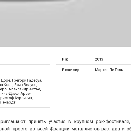
я
Рік
2013
Режисер
Мартин Ле Галь
Доре, Грегори Гадебуа,
 Коэн, Ясин Белусс,
еро, Александр Астье,
пина-Диэф, Арсен
Кристоф Курочкин,
 Ленардт
приглашают принять участие в крупном рок-фестивале
рной, просто во всей Франции металлистов раз, два и о