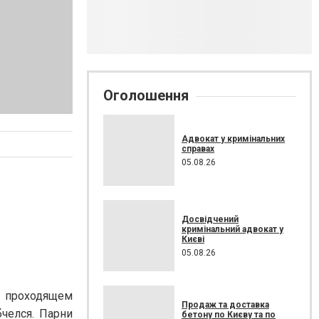
Оголошення
Адвокат у кримінальних
справах
05.08.26
Досвідчений
кримінальний адвокат у
Києві
05.08.26
, проходящем
Продаж та доставка
бчелся. Парни
бетону по Києву та по