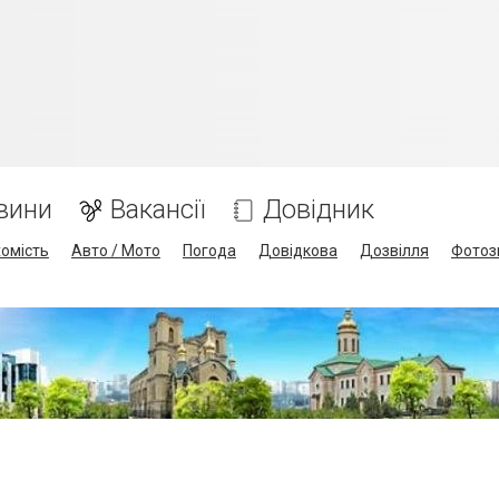
вини
Вакансії
Довідник
омість
Авто / Мото
Погода
Довідкова
Дозвілля
Фотоз