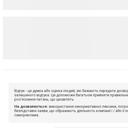
Відгук - це думка або оцінка людей, які бажають передати дос
залишеного відгука. Це допоможе багатьом прийняти правильне 
роз'яснення питань, що цікавлять.
Не дозволяється:
використання ненормативної лексики, погро
безпідставні заяви, що ображають діяльність компанії і / або її
самореклама.