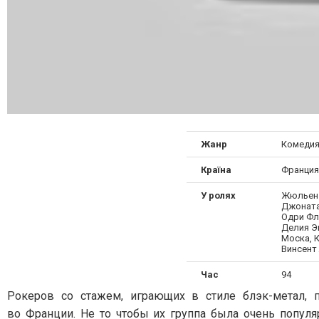
Жанр
Комеди
Країна
Франция
У ролях
Жюльен 
Джонатан
Одри Фл
Делия Э
Моска, 
Винсент
Час
94
Рокеров со стажем, играющих в стиле блэк-метал, 
во Франции. Не то чтобы их группа была очень популя