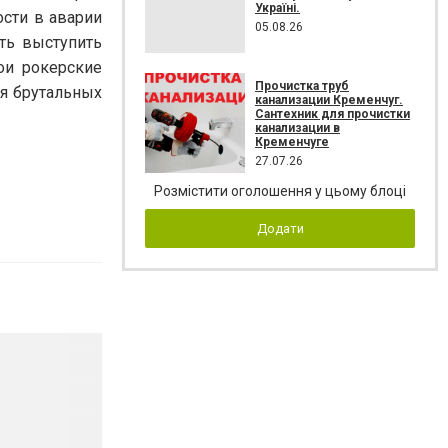
Україні.
ости в аварии
05.08.26
ть выступить
ои рокерские
Прочистка труб
ля брутальных
канализации Кременчуг.
Сантехник для прочистки
канализации в
Кременчуге
27.07.26
Розмістити оголошення у цьому блоці
Додати