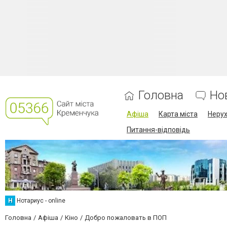
Головна
Но
Афіша
Карта міста
Нерух
Питання-відповідь
Н
Нотариус - online
Головна
Афіша
Кіно
Добро пожаловать в ПОП