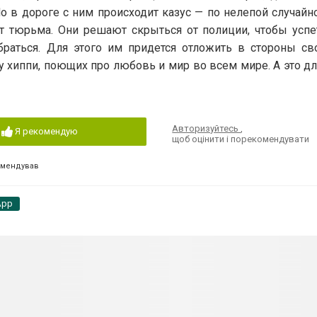
о в дороге с ним происходит казус — по нелепой случайн
ит тюрьма. Они решают скрыться от полиции, чтобы успе
раться. Для этого им придется отложить в стороны св
у хиппи, поющих про любовь и мир во всем мире. А это д
Авторизуйтесь
,
Я рекомендую
щоб оцінити і порекомендувати
омендував
App