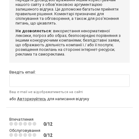
нашого сайту з обов'язковою аргументацією
залишеного відгука. Це допоможе багатьом прийняти
правильне рішення. Коментарі призначені для
спілкування та обговорення, а також для роз'яснення
питань, що цікавлять.
Не дозволяється:
використання ненормативної
лексики, погроз або образ; безпосереднє порівняння з
іншими конкуруючими компаніями; безпідставні заяви,
що ображають діяльність компанії і / або її послуги;
розміщення посилань на сторонні інтернет-ресурси;
реклама та самореклама.
Введіть email:
Ваш e-mail не відображатиметься на сайті
або
Авторизуйтесь
для написання відгуку
Впечатления
0/12
Обслуговування
0/12