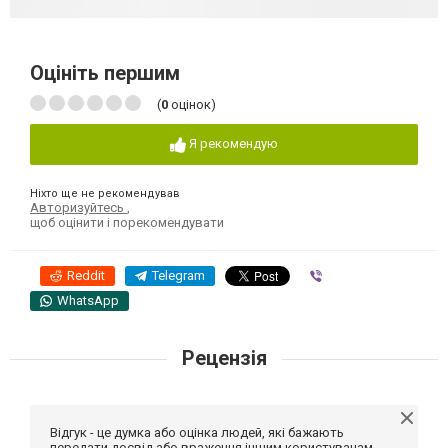
Оцініть першим
(
0
оцінок)
Я рекомендую
Ніхто ще не рекомендував
Авторизуйтесь
,
щоб оцінити і порекомендувати
Reddit
Telegram
Viber
WhatsApp
Рецензія
Відгук - це думка або оцінка людей, які бажають
передати досвід або враження іншим користувачам