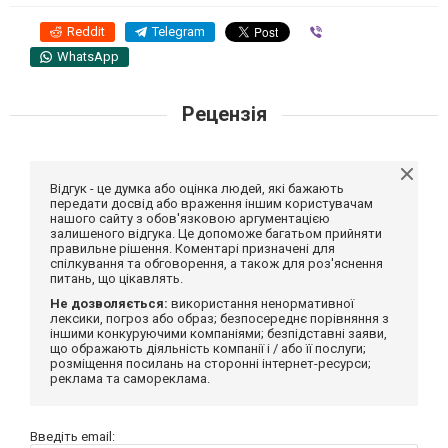
Reddit
Telegram
Viber
WhatsApp
Рецензія
Відгук - це думка або оцінка людей, які бажають
передати досвід або враження іншим користувачам
нашого сайту з обов'язковою аргументацією
залишеного відгука. Це допоможе багатьом прийняти
правильне рішення. Коментарі призначені для
спілкування та обговорення, а також для роз'яснення
питань, що цікавлять.
Не дозволяється:
використання ненормативної
лексики, погроз або образ; безпосереднє порівняння з
іншими конкуруючими компаніями; безпідставні заяви,
що ображають діяльність компанії і / або її послуги;
розміщення посилань на сторонні інтернет-ресурси;
реклама та самореклама.
Введіть email: