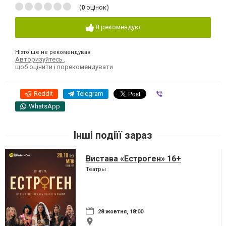
(
0
оцінок)
Я рекомендую
Ніхто ще не рекомендував
Авторизуйтесь
,
щоб оцінити і порекомендувати
Reddit
Telegram
Viber
WhatsApp
Інші подіїї зараз
Вистава «Естроген» 16+
Театры
28 жовтня, 18:00