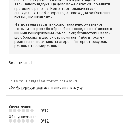
залишеного відгука. Це допоможе багатьом прийняти
правильне рішення. Коментарі призначені для
спілкування та обговорення, а також для роз'яснення
питань, що цікавлять.
Не дозволяється:
використання ненормативної
лексики, погроз або образ; безпосереднє порівняння з
іншими конкуруючими компаніями; безпідставні заяви,
що ображають діяльність компанії і / або її послуги;
розміщення посилань на сторонні інтернет-ресурси;
реклама та самореклама.
Введіть email:
Ваш e-mail не відображатиметься на сайті
або
Авторизуйтесь
для написання відгуку
Впечатления
0/12
Обслуговування
0/12