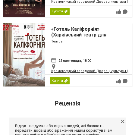
Кременчуцкий городской Дворец культуры | Місь
Купити
«Готель Каліфорнія»
(Харківський театр для
дорослих)
Театры
22 листопада, 18:00
Кременчуцкий городской Дворец культуры | Місь
Купити
Рецензія
Відгук - це думка або оцінка людей, які бажають
передати досвід або враження іншим користувачам
нашого сайту з обов'язковою аргументацією