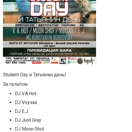
Student Day и Татьянин день!
За пультом:
DJ V.A.Hot
DJ Voysax
DJ E.J
DJ Just Gray
DJ Moon Shot.