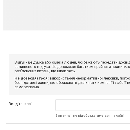
Відгук - це думка або оцінка людей, які бажають передати дос
залишеного відгука. Це допоможе багатьом прийняти правильне 
роз'яснення питань, що цікавлять.
Не дозволяється:
використання ненормативної лексики, погро
безпідставні заяви, що ображають діяльність компанії і / або її
самореклама.
Введіть email:
Ваш e-mail не відображатиметься на сайті