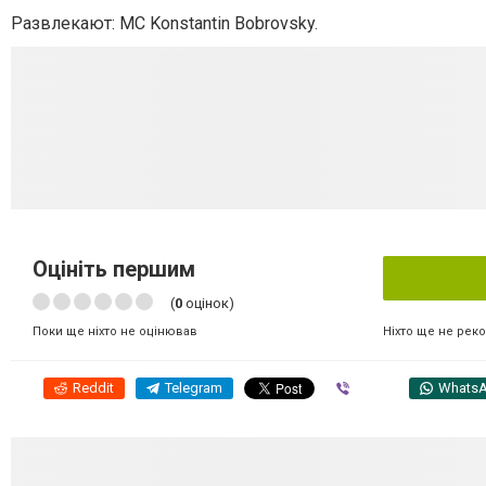
Развлекают: MC Konstantin Bobrovsky.
Оцініть першим
(
0
оцінок)
Ніхто ще не рек
Поки ще ніхто не оцінював
Reddit
Telegram
Viber
Whats