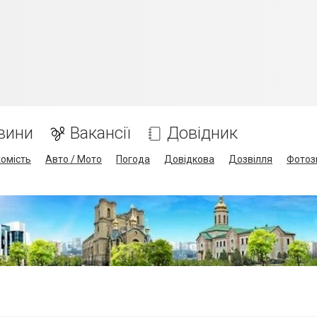
вини
Вакансії
Довідник
омість
Авто / Мото
Погода
Довідкова
Дозвілля
Фотоз