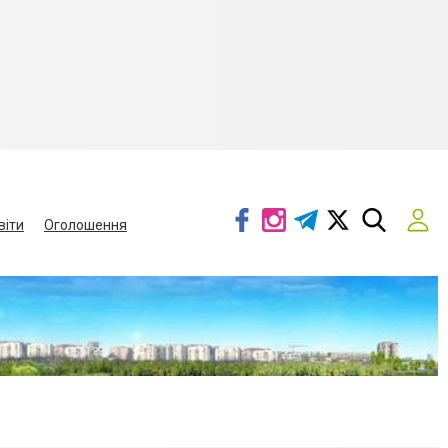
віти
Оголошення