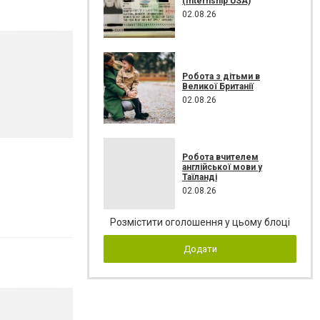
(Internship USA)
02.08.26
Робота з дітьми в
Великої Британії
02.08.26
Робота вчителем
англійської мови у
Таїланді
02.08.26
Розмістити оголошення у цьому блоці
Додати