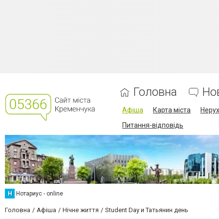
Головна
Но
Афіша
Карта міста
Нерух
Питання-відповідь
Н
Нотариус - online
Головна
Афіша
Нічне життя
Student Day и Татьянин день