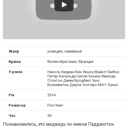
Жанр
комедия, семейный
Країна
Великобритания, Франция
У ролях
Николь Кидман Бен Уишоу Майкл Гэмбон
Питер Капальди Салли Хокинс Имелда
Стонтон Джим Бродбент Хью
Бонневилль Джули Уолтерс Мэтт Лукас
Рік
2014
Режисер
Пол Кинг
Час
95
Познакомьтесь, это медведь по имени Паддингтон