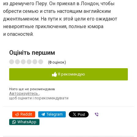
из дремучего Перу. Он приехал в Лондон, чтобы
обрести семью и стать настоящим английским
джентльменом. На пути к этой цели его ожидают
невероятные приключения, полные юмора
и опасностей.
Оцініть першим
(
0
оцінок)
Я рекомендую
Ніхто ще не рекомендував
Авторизуйтесь
,
щоб оцінити і порекомендувати
Reddit
Telegram
Viber
WhatsApp