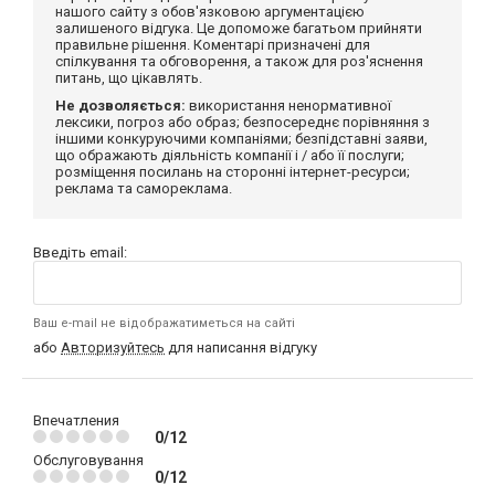
нашого сайту з обов'язковою аргументацією
залишеного відгука. Це допоможе багатьом прийняти
правильне рішення. Коментарі призначені для
спілкування та обговорення, а також для роз'яснення
питань, що цікавлять.
Не дозволяється:
використання ненормативної
лексики, погроз або образ; безпосереднє порівняння з
іншими конкуруючими компаніями; безпідставні заяви,
що ображають діяльність компанії і / або її послуги;
розміщення посилань на сторонні інтернет-ресурси;
реклама та самореклама.
Введіть email:
Ваш e-mail не відображатиметься на сайті
або
Авторизуйтесь
для написання відгуку
Впечатления
0/12
Обслуговування
0/12