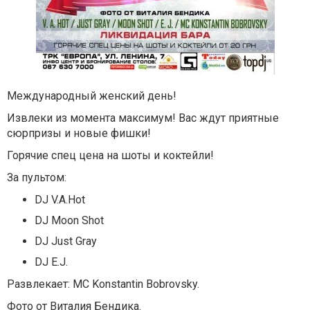
Международный женский день!
Извлеки из момента максимум! Вас ждут приятные
сюрпризы и новые фишки!
Горячие спец цена на шоты и коктейли!
За пультом:
DJ V.A.Hot
DJ Moon Shot
DJ Just Gray
DJ E.J.
Развлекает: MC Konstantin Bobrovsky.
Фото от Виталия Бендика.