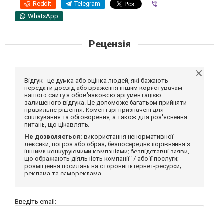
Reddit
Telegram
Viber
WhatsApp
Рецензія
Відгук - це думка або оцінка людей, які бажають
передати досвід або враження іншим користувачам
нашого сайту з обов'язковою аргументацією
залишеного відгука. Це допоможе багатьом прийняти
правильне рішення. Коментарі призначені для
спілкування та обговорення, а також для роз'яснення
питань, що цікавлять.
Не дозволяється:
використання ненормативної
лексики, погроз або образ; безпосереднє порівняння з
іншими конкуруючими компаніями; безпідставні заяви,
що ображають діяльність компанії і / або її послуги;
розміщення посилань на сторонні інтернет-ресурси;
реклама та самореклама.
Введіть email: