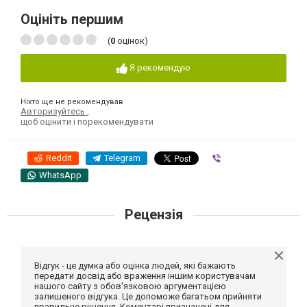
Оцініть першим
(
0
оцінок)
Я рекомендую
Ніхто ще не рекомендував
Авторизуйтесь
,
щоб оцінити і порекомендувати
Reddit
Telegram
Viber
WhatsApp
Рецензія
Відгук - це думка або оцінка людей, які бажають
передати досвід або враження іншим користувачам
нашого сайту з обов'язковою аргументацією
залишеного відгука. Це допоможе багатьом прийняти
правильне рішення. Коментарі призначені для