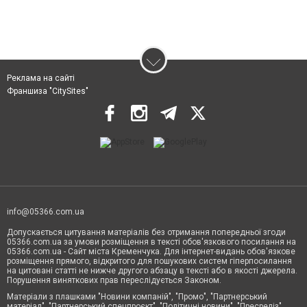
Реклама на сайті
Франшиза "CitySites"
info@05366.com.ua
Допускається цитування матеріалів без отримання попередньої згоди
05366.com.ua за умови розміщення в тексті обов'язкового посилання на
05366.com.ua - Сайт міста Кременчука. Для інтернет-видань обов'язкове
розміщення прямого, відкритого для пошукових систем гіперпосилання
на цитовані статті не нижче другого абзацу в тексті або в якості джерела.
Порушення виняткових прав переслідується Законом.
Матеріали з плашками "Новини компаній", "Промо", "Партнерський
матеріал", "Партнерський спецпроєкт", "Політичні новини", "Пресреліз",