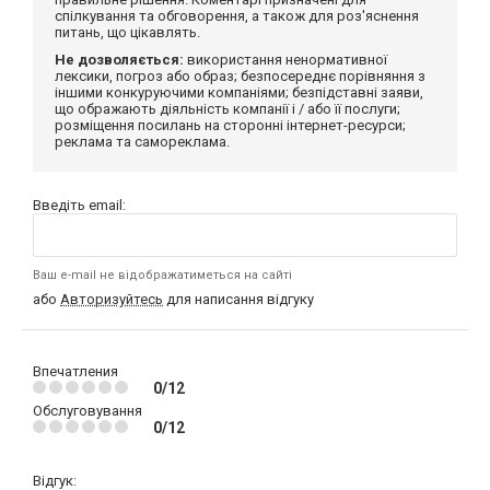
спілкування та обговорення, а також для роз'яснення
питань, що цікавлять.
Не дозволяється:
використання ненормативної
лексики, погроз або образ; безпосереднє порівняння з
іншими конкуруючими компаніями; безпідставні заяви,
що ображають діяльність компанії і / або її послуги;
розміщення посилань на сторонні інтернет-ресурси;
реклама та самореклама.
Введіть email:
Ваш e-mail не відображатиметься на сайті
або
Авторизуйтесь
для написання відгуку
Впечатления
0/12
Обслуговування
0/12
Відгук: