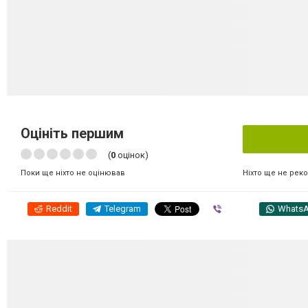
Оцініть першим
(
0
оцінок)
Ніхто ще не рек
Поки ще ніхто не оцінював
Reddit
Telegram
Viber
Whats