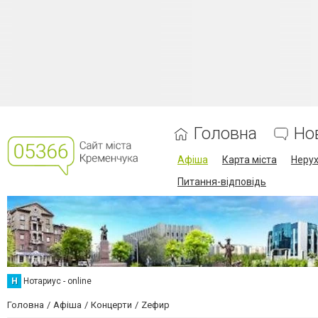
Головна
Но
Афіша
Карта міста
Нерух
Питання-відповідь
Н
Нотариус - online
Головна
Афіша
Концерти
Zефир