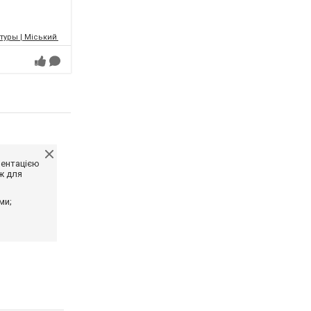
уры | Міський палац культури | МПК
ментацією
ж для
ми;