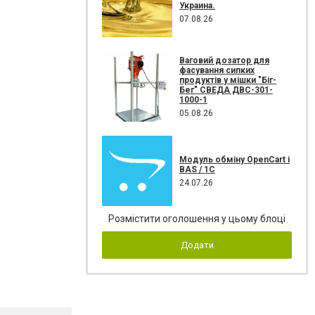
Украина.
07.08.26
Ваговий дозатор для
фасування сипких
продуктів у мішки "Біг-
Бег" СВЕДА ДВС-301-
1000-1
05.08.26
Модуль обміну OpenCart і
BAS / 1С
24.07.26
Розмістити оголошення у цьому блоці
Додати