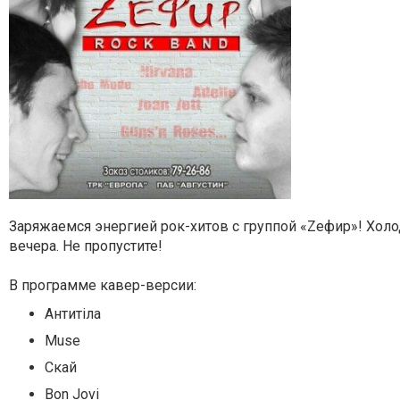
Заряжаемся энергией рок-хитов с группой «Zефир»! Холо
вечера. Не пропустите!
В программе кавер-версии:
Антитіла
Muse
Скай
Bon Jovi