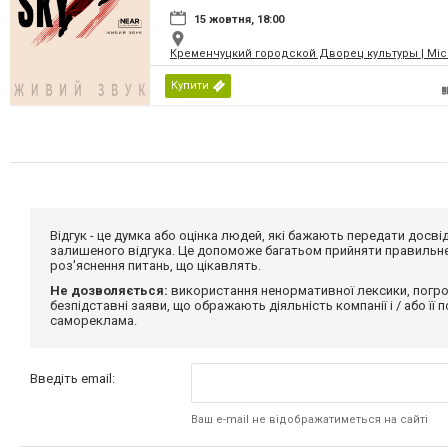
15 жовтня, 18:00
Кременчуцкий городской Дворец культуры | Місь
Купити
Відгук - це думка або оцінка людей, які бажають передати дос
залишеного відгука. Це допоможе багатьом прийняти правильне 
роз'яснення питань, що цікавлять.
Не дозволяється:
використання ненормативної лексики, погро
безпідставні заяви, що ображають діяльність компанії і / або її
самореклама.
Введіть email:
Ваш e-mail не відображатиметься на сайті