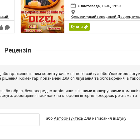
6 листопада, 16:30, 19:30
кий палац культури | МПК
Кременчуцкий городской Дворец культ
Купити
Рецензія
від або враження іншим користувачам нашого сайту з обов'язковою аргу
рішення. Коментарі призначені для спілкування та обговорення, а тако
з або образ; безпосереднє порівняння з іншими конкуруючими компанія
 послуги; розміщення посилань на сторонні інтернет-ресурси; реклама та
або
Авторизуйтесь
для написання відгуку