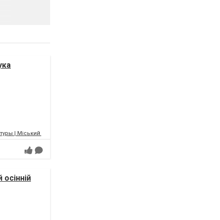
ука
уры | Міський палац культури | МПК
 осінній