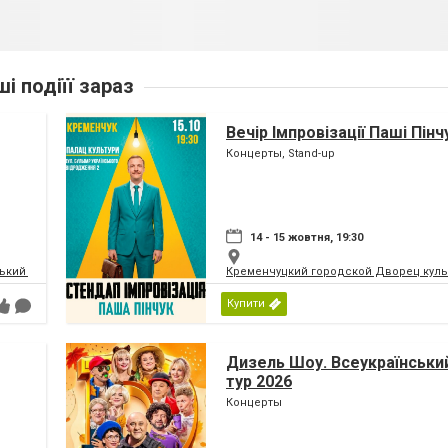
ші подіїї зараз
Вечір Імпровізації Паші Пінч
Концерты, Stand-up
14 - 15 жовтня, 19:30
кий палац культури | МПК
Кременчуцкий городской Дворец культ
Купити
Дизель Шоу. Всеукраїнський
тур 2026
Концерты