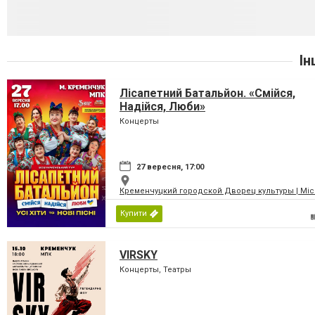
Ін
Лісапетний Батальйон. «Смійся,
Надійся, Люби»
Концерты
27 вересня, 17:00
Кременчуцкий городской Дворец культуры | Місь
Купити
VIRSKY
Концерты, Театры