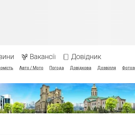
вини
Вакансії
Довідник
омість
Авто / Мото
Погода
Довідкова
Дозвілля
Фотоз