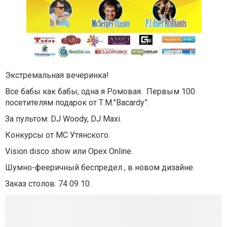
Экстремальная вечеринка!
Все бабы как бабы, одна я Ромовая.
Первым 100
посетителям подарок от Т.М.”Bacardy”.
За пультом:
DJ Woody, DJ Maxi.
Конкурсы от МС Утянского
.
Vision disco show или Opex Online.
Шумно-фееричный беспредел , в новом дизайне.
Заказ столов: 74 09 10.