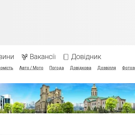
вини
Вакансії
Довідник
омість
Авто / Мото
Погода
Довідкова
Дозвілля
Фотоз