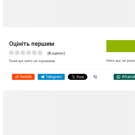
Оцініть першим
(
0
оцінок)
Ніхто ще не рек
Поки ще ніхто не оцінював
Reddit
Telegram
Viber
Whats