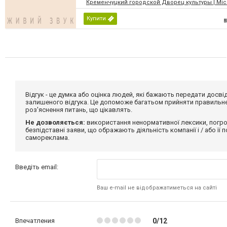
Кременчуцкий городской Дворец культуры | Місь
Купити
Відгук - це думка або оцінка людей, які бажають передати дос
залишеного відгука. Це допоможе багатьом прийняти правильне 
роз'яснення питань, що цікавлять.
Не дозволяється:
використання ненормативної лексики, погро
безпідставні заяви, що ображають діяльність компанії і / або її
самореклама.
Введіть email:
Ваш e-mail не відображатиметься на сайті
Впечатления
0/12