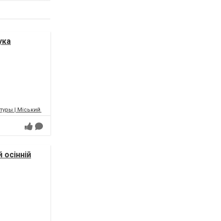
ука
уры | Міський палац культури | МПК
 осінній