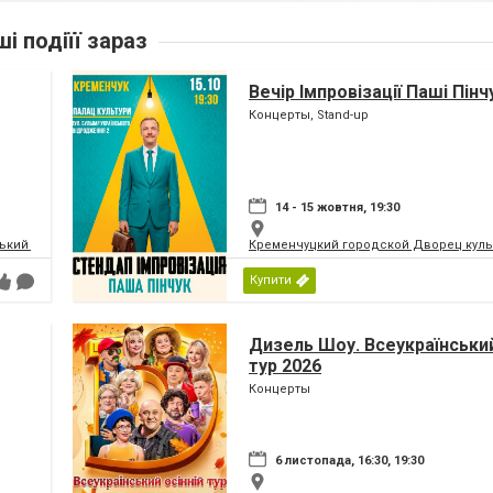
ші подіїї зараз
Вечір Імпровізації Паші Пінч
Концерты, Stand-up
14 - 15 жовтня, 19:30
кий палац культури | МПК
Кременчуцкий городской Дворец культ
Купити
Дизель Шоу. Всеукраїнський
тур 2026
Концерты
6 листопада, 16:30, 19:30