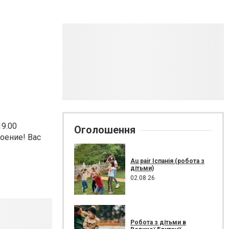
19.00
Оголошення
оение! Вас
Au pair Іспанія (робота з
дітьми)
02.08.26
Робота з дітьми в