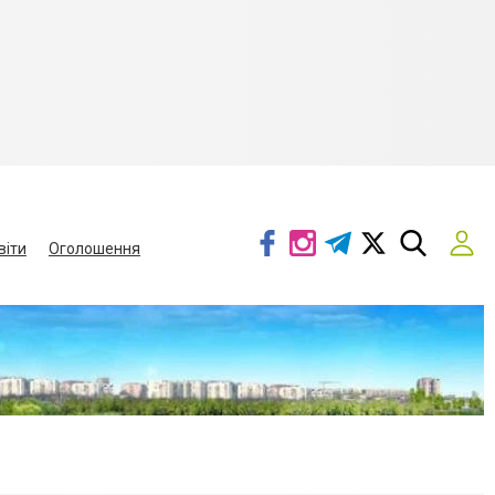
віти
Оголошення