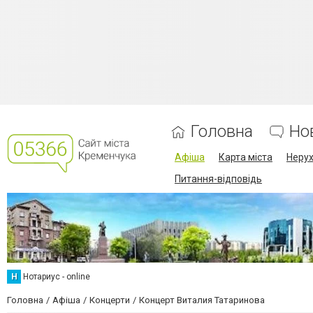
Головна
Но
Афіша
Карта міста
Нерух
Питання-відповідь
Н
Нотариус - online
Головна
Афіша
Концерти
Концерт Виталия Татаринова