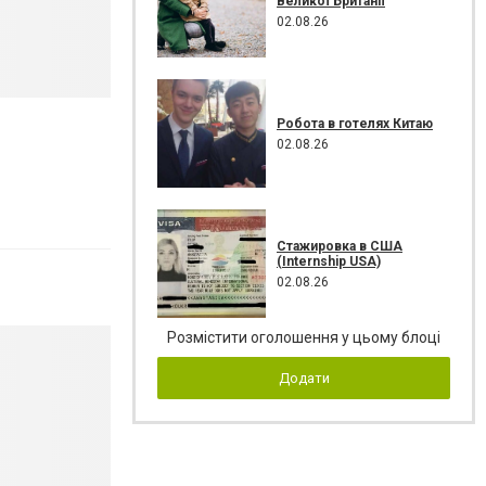
Великої Британії
02.08.26
Робота в готелях Китаю
02.08.26
Стажировка в США
(Internship USA)
02.08.26
Розмістити оголошення у цьому блоці
Додати