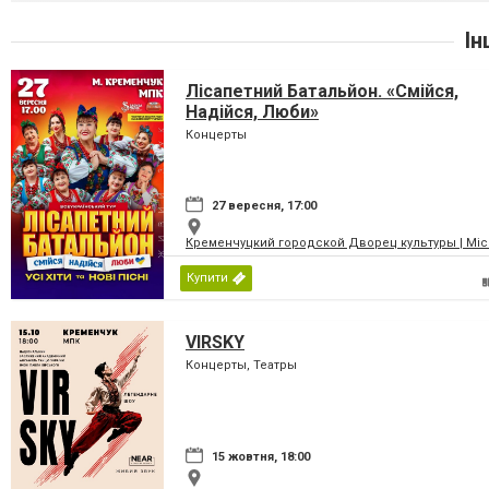
Ін
Лісапетний Батальйон. «Смійся,
Надійся, Люби»
Концерты
27 вересня, 17:00
Кременчуцкий городской Дворец культуры | Місь
Купити
VIRSKY
Концерты, Театры
15 жовтня, 18:00