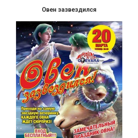
Овен зазвездился