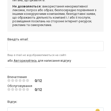
питань, що цікавлять.
Не дозволяється:
використання ненормативної
лексики, погроз або образ; безпосереднє порівняння з
іншими конкуруючими компаніями; безпідставні заяви,
що ображають діяльність компанії і / або її послуги;
розміщення посилань на сторонні інтернет-ресурси;
реклама та самореклама.
Введіть email:
Ваш e-mail не відображатиметься на сайті
або
Авторизуйтесь
для написання відгуку
Впечатления
0/12
Обслуговування
0/12
Відгук: