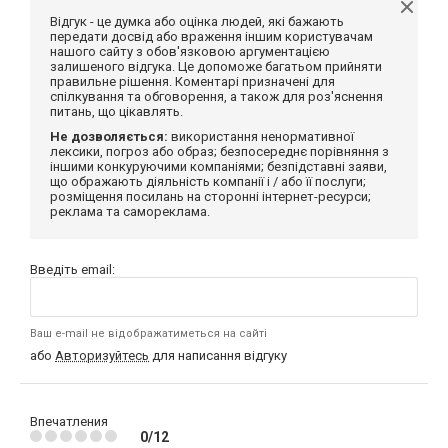
Відгук - це думка або оцінка людей, які бажають
передати досвід або враження іншим користувачам
нашого сайту з обов'язковою аргументацією
залишеного відгука. Це допоможе багатьом прийняти
правильне рішення. Коментарі призначені для
спілкування та обговорення, а також для роз'яснення
питань, що цікавлять.
Не дозволяється:
використання ненормативної
лексики, погроз або образ; безпосереднє порівняння з
іншими конкуруючими компаніями; безпідставні заяви,
що ображають діяльність компанії і / або її послуги;
розміщення посилань на сторонні інтернет-ресурси;
реклама та самореклама.
Введіть email:
Ваш e-mail не відображатиметься на сайті
або
Авторизуйтесь
для написання відгуку
Впечатления
0/12