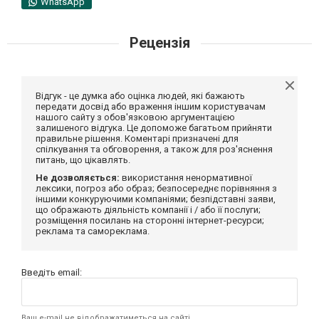
WhatsApp
Рецензія
Відгук - це думка або оцінка людей, які бажають
передати досвід або враження іншим користувачам
нашого сайту з обов'язковою аргументацією
залишеного відгука. Це допоможе багатьом прийняти
правильне рішення. Коментарі призначені для
спілкування та обговорення, а також для роз'яснення
питань, що цікавлять.
Не дозволяється:
використання ненормативної
лексики, погроз або образ; безпосереднє порівняння з
іншими конкуруючими компаніями; безпідставні заяви,
що ображають діяльність компанії і / або її послуги;
розміщення посилань на сторонні інтернет-ресурси;
реклама та самореклама.
Введіть email:
Ваш e-mail не відображатиметься на сайті