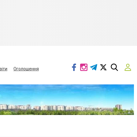
віти
Оголошення