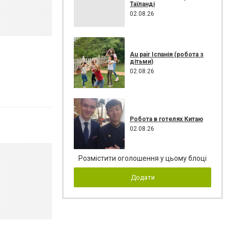
Таїланді
02.08.26
Au pair Іспанія (робота з
дітьми)
02.08.26
Робота в готелях Китаю
02.08.26
Розмістити оголошення у цьому блоці
Додати