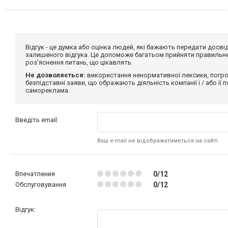
Відгук - це думка або оцінка людей, які бажають передати дос
залишеного відгука. Це допоможе багатьом прийняти правильне 
роз'яснення питань, що цікавлять.
Не дозволяється:
використання ненормативної лексики, погро
безпідставні заяви, що ображають діяльність компанії і / або її
самореклама.
Введіть email:
Ваш e-mail не відображатиметься на сайті
Впечатления
0/12
Обслуговування
0/12
Відгук: