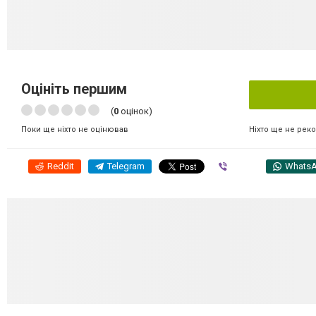
Оцініть першим
(
0
оцінок)
Ніхто ще не рек
Поки ще ніхто не оцінював
Reddit
Telegram
Viber
Whats