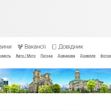
вини
Вакансії
Довідник
омість
Авто / Мото
Погода
Довідкова
Дозвілля
Фотоз