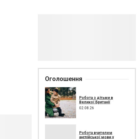
Оголошення
Робота з дітьми в
Великої Британії
02.08.26
Робота вчителем
англійської мови у