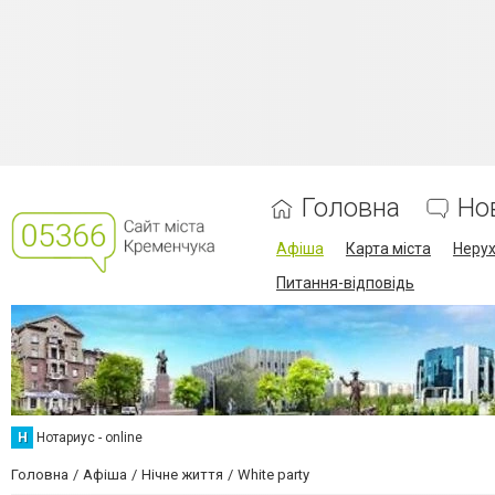
Головна
Но
Афіша
Карта міста
Нерух
Питання-відповідь
Н
Нотариус - online
Головна
Афіша
Нічне життя
White party