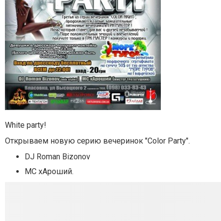
White party!
Открываем новую серию вечеринок "Color Party".
DJ Roman Bizonov
MC хАроший.