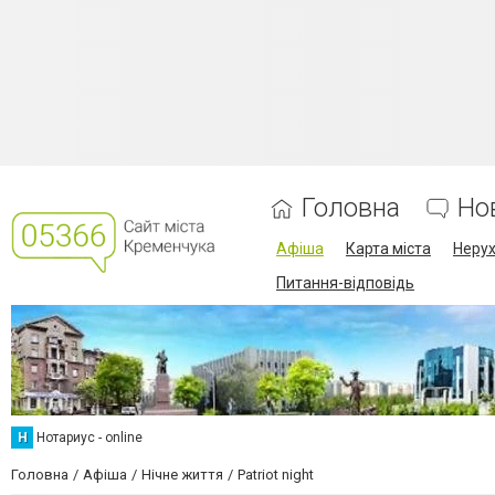
Головна
Но
Афіша
Карта міста
Нерух
Питання-відповідь
Н
Нотариус - online
Головна
Афіша
Нічне життя
Patriot night