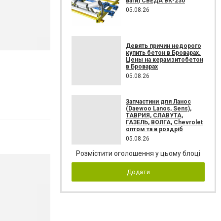
ваги) СВЕДА ВК-230
05.08.26
Девять причин недорого
купить бетон в Броварах.
Цены на керамзитобетон
в Броварах
05.08.26
Запчастини для Ланос
(Daewoo Lanos, Sens),
ТАВРИЯ, СЛАВУТА,
ГАЗЕЛЬ, ВОЛГА, Chevrolet
оптом та в роздріб
05.08.26
Розмістити оголошення у цьому блоці
Додати