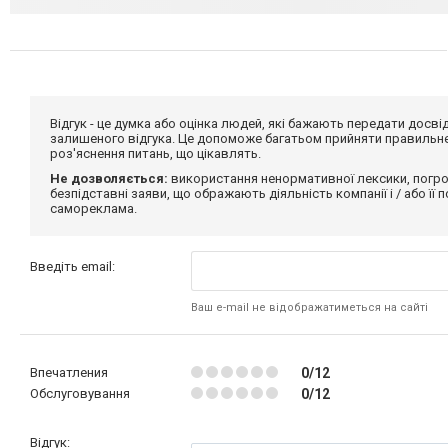
Відгук - це думка або оцінка людей, які бажають передати дос
залишеного відгука. Це допоможе багатьом прийняти правильне 
роз'яснення питань, що цікавлять.
Не дозволяється:
використання ненормативної лексики, погро
безпідставні заяви, що ображають діяльність компанії і / або її
самореклама.
Введіть email:
Ваш e-mail не відображатиметься на сайті
Впечатления
0/12
Обслуговування
0/12
Відгук: