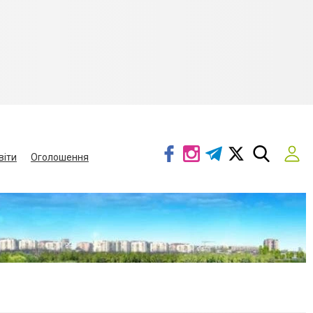
віти
Оголошення