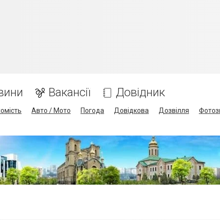
вини
Вакансії
Довідник
омість
Авто / Мото
Погода
Довідкова
Дозвілля
Фотоз