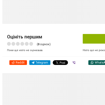
Оцініть першим
(
0
оцінок)
Ніхто ще не рек
Поки ще ніхто не оцінював
Reddit
Telegram
Viber
Whats