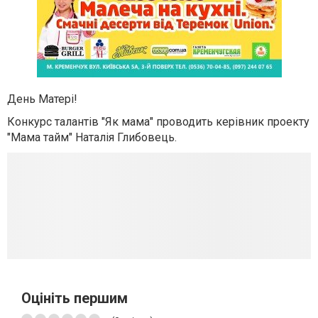
День Матерi!
Конкурс талантiв "Як мама" проводить керiвник проекту
"Мама тайм" Наталiя Глибовець.
Оцініть першим