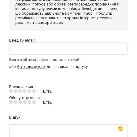
лексики, погроз або образ; безпосереднє порівняння з
іншими конкуруючими компаніями; безпідставні заяви,
що ображають діяльність компанії і / або її послуги;
розміщення посилань на сторонні інтернет-ресурси;
реклама та самореклама.
Введіть email:
Ваш e-mail не відображатиметься на сайті
або
Авторизуйтесь
для написання відгуку
Впечатления
0/12
Обслуговування
0/12
Відгук: