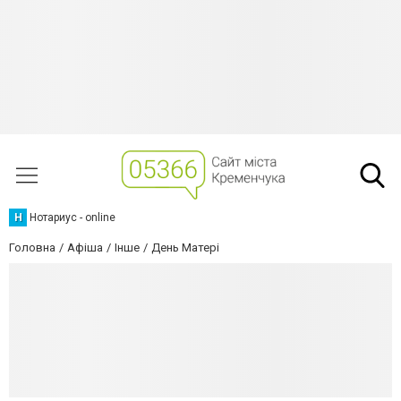
Н
Нотариус - online
Головна
Афіша
Інше
День Матерi