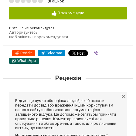
(
0
оцінок)
Я рекомендую
Ніхто ще не рекомендував
Авторизуйтесь
,
щоб оцінити і порекомендувати
Reddit
Telegram
Viber
WhatsApp
Рецензія
Відгук - це думка або оцінка людей, які бажають
передати досвід або враження іншим користувачам
нашого сайту з обов'язковою аргументацією
залишеного відгука. Це допоможе багатьом прийняти
правильне рішення. Коментарі призначені для
спілкування та обговорення, а також для роз'яснення
питань, що цікавлять.
Не дозволяється:
використання ненормативної