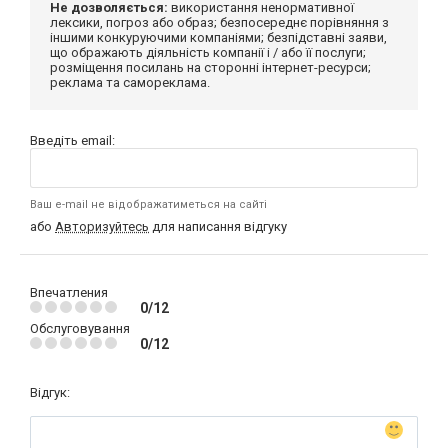
Не дозволяється:
використання ненормативної
лексики, погроз або образ; безпосереднє порівняння з
іншими конкуруючими компаніями; безпідставні заяви,
що ображають діяльність компанії і / або її послуги;
розміщення посилань на сторонні інтернет-ресурси;
реклама та самореклама.
Введіть email:
Ваш e-mail не відображатиметься на сайті
або
Авторизуйтесь
для написання відгуку
Впечатления
0/12
Обслуговування
0/12
Відгук: