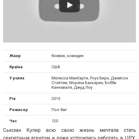
Жанр
боевик, комедия
Країна
США
У ролях
Мелисса МакКарти, Роуз Бирн, Джейсон
Стэйтем, Морена Баккарин, Бобби
Каннавале, Джуд Лоу
Рік
2015
Режисер
Пол Фиг
Час
120
Сьюзан Купер всю свою жизнь мечтала стать
секретным агентом и даже устроилась работать в ЦРУ.