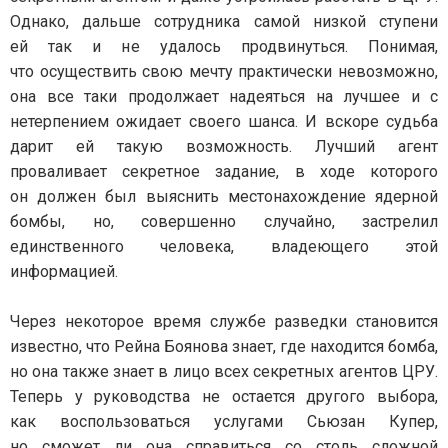
Однако, дальше сотрудника самой низкой ступени
ей так и не удалось продвинуться. Понимая,
что осуществить свою мечту практически невозможно,
она все таки продолжает надеяться на лучшее и с
нетерпением ожидает своего шанса. И вскоре судьба
дарит ей такую возможность. Лучший агент
проваливает секретное задание, в ходе которого
он должен был выяснить местонахождение ядерной
бомбы, но, совершенно случайно, застрелил
единственного человека, владеющего этой
информацией.
Через некоторое время службе разведки становится
известно, что Рейна Боянова знает, где находится бомба,
но она также знает в лицо всех секретных агентов ЦРУ.
Теперь у руководства не остается другого выбора,
как воспользоваться услугами Сьюзан Купер,
но сможет ли она справиться со столь сложной