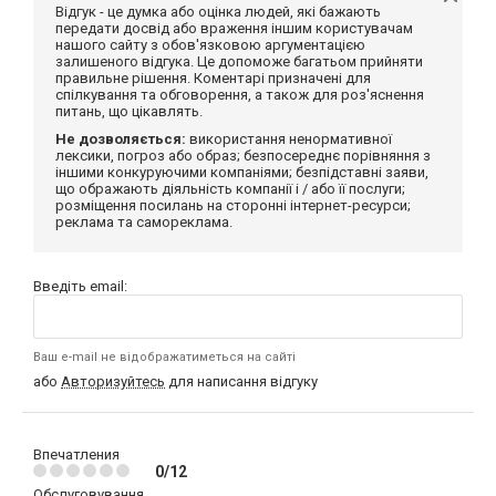
Відгук - це думка або оцінка людей, які бажають
передати досвід або враження іншим користувачам
нашого сайту з обов'язковою аргументацією
залишеного відгука. Це допоможе багатьом прийняти
правильне рішення. Коментарі призначені для
спілкування та обговорення, а також для роз'яснення
питань, що цікавлять.
Не дозволяється:
використання ненормативної
лексики, погроз або образ; безпосереднє порівняння з
іншими конкуруючими компаніями; безпідставні заяви,
що ображають діяльність компанії і / або її послуги;
розміщення посилань на сторонні інтернет-ресурси;
реклама та самореклама.
Введіть email:
Ваш e-mail не відображатиметься на сайті
або
Авторизуйтесь
для написання відгуку
Впечатления
0/12
Обслуговування