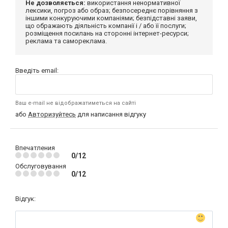
Не дозволяється:
використання ненормативної
лексики, погроз або образ; безпосереднє порівняння з
іншими конкуруючими компаніями; безпідставні заяви,
що ображають діяльність компанії і / або її послуги;
розміщення посилань на сторонні інтернет-ресурси;
реклама та самореклама.
Введіть email:
Ваш e-mail не відображатиметься на сайті
або
Авторизуйтесь
для написання відгуку
Впечатления
0/12
Обслуговування
0/12
Відгук: