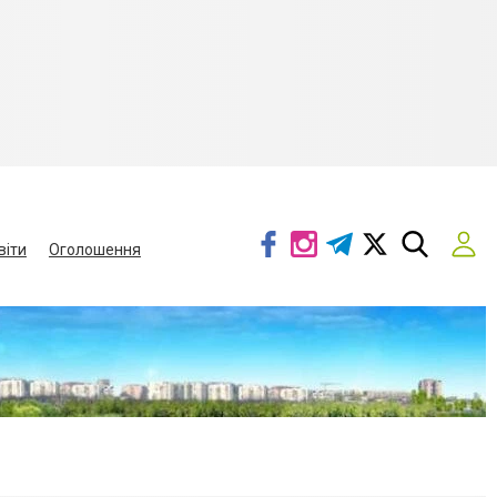
віти
Оголошення