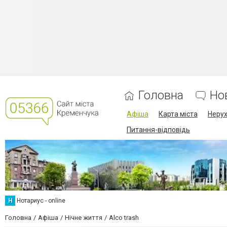
Головна
Но
Афіша
Карта міста
Нерух
Питання-відповідь
Н
Нотариус - online
Головна
Афіша
Нічне життя
Alco trash