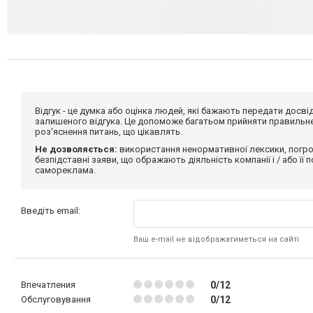
Відгук - це думка або оцінка людей, які бажають передати дос
залишеного відгука. Це допоможе багатьом прийняти правильне 
роз'яснення питань, що цікавлять.
Не дозволяється:
використання ненормативної лексики, погро
безпідставні заяви, що ображають діяльність компанії і / або її
самореклама.
Введіть email:
Ваш e-mail не відображатиметься на сайті
Впечатления
0/12
Обслуговування
0/12