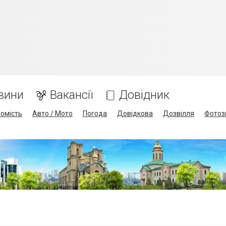
вини
Вакансії
Довідник
омість
Авто / Мото
Погода
Довідкова
Дозвілля
Фотоз