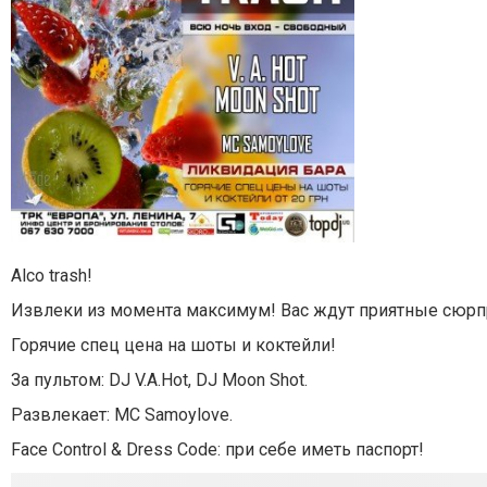
Alco trash!
Извлеки из момента максимум! Вас ждут приятные сюр
Горячие спец цена на шоты и коктейли!
За пультом: DJ V.A.Hot, DJ Moon Shot.
Развлекает: MC Samoylove.
Face Control & Dress Code: при себе иметь паспорт!