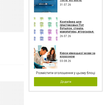
100 кг до 600 кг
31.07.26
Контейнер для
пластиковых Пэт
бутылок, стекла,
макулатуры, вторсырья.
26.07.26
Курси німецької мови за
кордоном
03.08.26
Розмістити оголошення у цьому блоці
Додати