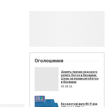
Оголошення
Девять причин недорого
купить бетон в Броварах.
Цены на керамзитобетон
в Броварах
05.08.26
Бездротові ваги Wi-Fi від