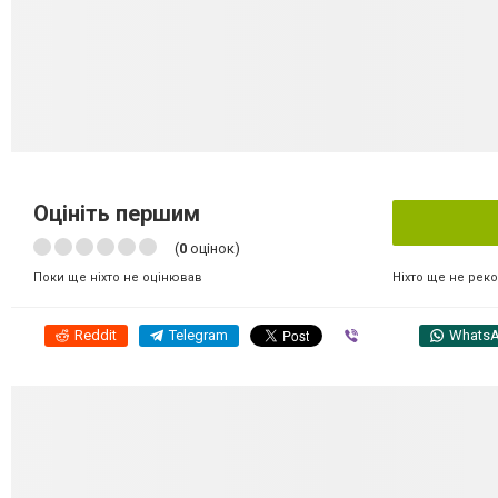
Оцініть першим
(
0
оцінок)
Ніхто ще не рек
Поки ще ніхто не оцінював
Reddit
Telegram
Viber
Whats