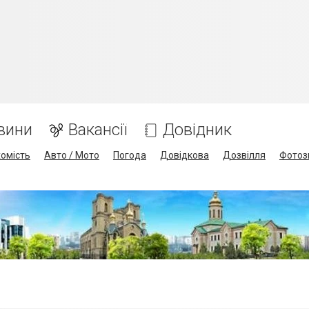
вини
Вакансії
Довідник
омість
Авто / Мото
Погода
Довідкова
Дозвілля
Фотоз