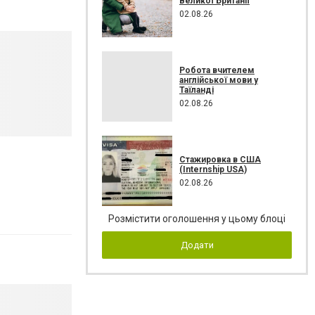
Великої Британії
02.08.26
Робота вчителем
англійської мови у
Таїланді
02.08.26
Стажировка в США
(Internship USA)
02.08.26
Розмістити оголошення у цьому блоці
Додати