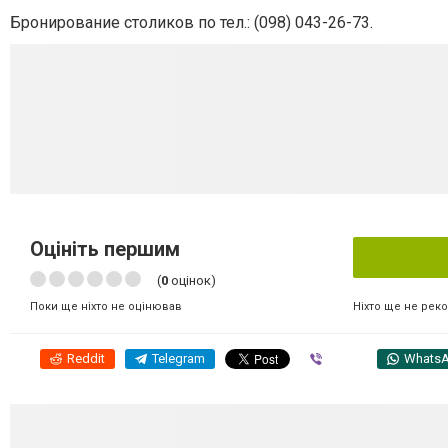
Бронирование столиков по тел.: (098) 043-26-73.
Оцініть першим
(
0
оцінок)
Ніхто ще не рек
Поки ще ніхто не оцінював
Reddit
Telegram
Viber
Whats