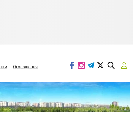
віти
Оголошення