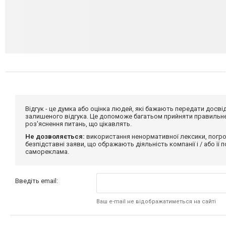
Відгук - це думка або оцінка людей, які бажають передати дос
залишеного відгука. Це допоможе багатьом прийняти правильне 
роз'яснення питань, що цікавлять.
Не дозволяється:
використання ненормативної лексики, погро
безпідставні заяви, що ображають діяльність компанії і / або її
самореклама.
Введіть email:
Ваш e-mail не відображатиметься на сайті