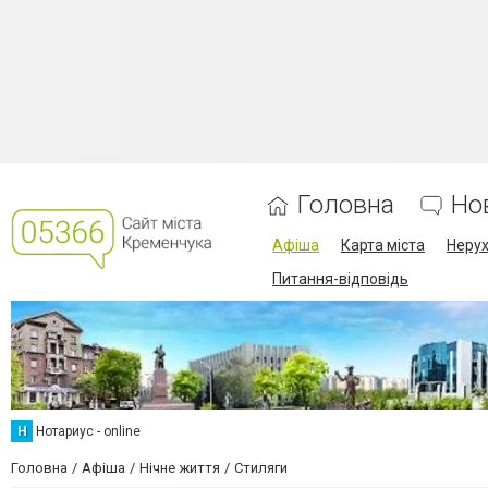
Головна
Но
Афіша
Карта міста
Нерух
Питання-відповідь
Н
Нотариус - online
Головна
Афіша
Нічне життя
Стиляги