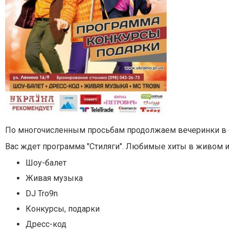
По многочисленным просьбам продолжаем вечеринки в с
Вас ждет программа "Стиляги". Любимые хиты в живом 
Шоу-балет
Живая музыка
DJ Tro9n
Конкурсы, подарки
Дресс-код