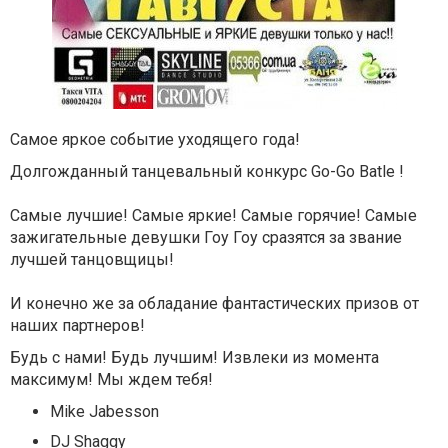
Самое яркое событие уходящего года!
Долгожданный танцевальный конкурс Go-Go Batle !
Самые лучшие! Самые яркие! Самые горячие! Самые
зажигательные девушки Гоу Гоу сразятся за звание
лучшей танцовщицы!
И конечно же за обладание фантастических призов от
наших партнеров!
Будь с нами! Будь лучшим!
Извлеки из момента
максимум! Мы ждем тебя!
Mike Jabesson
DJ Shaggy