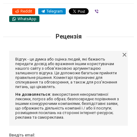
Reddit
Telegram
Viber
WhatsApp
Рецензія
Відгук - це думка або оцінка людей, які бажають
передати досвід або враження іншим користувачам
нашого сайту з обов'язковою аргументацією
залишеного відгука. Це допоможе багатьом прийняти
правильне рішення. Коментарі призначені для
спілкування та обговорення, а також для роз'яснення
питань, що цікавлять.
Не дозволяється:
використання ненормативної
лексики, погроз або образ; безпосереднє порівняння з
іншими конкуруючими компаніями; безпідставні заяви,
що ображають діяльність компанії і / або її послуги;
розміщення посилань на сторонні інтернет-ресурси;
реклама та самореклама.
Введіть email: