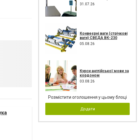
31.07.26
Конвеєрні ваги (стрічкові
ваги) СВЕДА ВК-230
05.08.26
Курси англійської мови за
кордоном
03.08.26
Розмістити оголошення у цьому блоці
Додати
ука