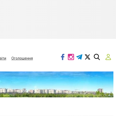
віти
Оголошення