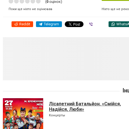
(
0
оцінок)
Ніхто ще не рек
Поки ще ніхто не оцінював
Reddit
Telegram
Viber
Whats
Ін
Лісапетний Батальйон. «Смійся,
Надійся, Люби»
Концерты