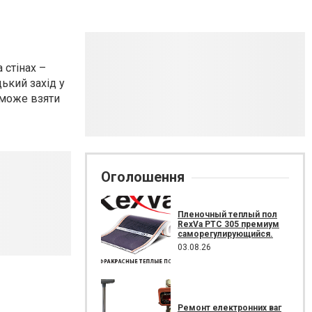
 стінах –
цький захід у
 може взяти
Оголошення
Пленочный теплый пол
RexVa PTC 305 премиум
саморегулирующийся.
03.08.26
Ремонт електронних ваг