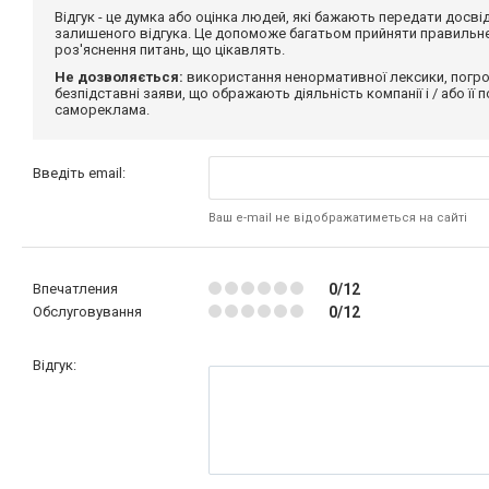
Відгук - це думка або оцінка людей, які бажають передати дос
залишеного відгука. Це допоможе багатьом прийняти правильне 
роз'яснення питань, що цікавлять.
Не дозволяється:
використання ненормативної лексики, погро
безпідставні заяви, що ображають діяльність компанії і / або її
самореклама.
Введіть email:
Ваш e-mail не відображатиметься на сайті
Впечатления
0/12
Обслуговування
0/12
Відгук: