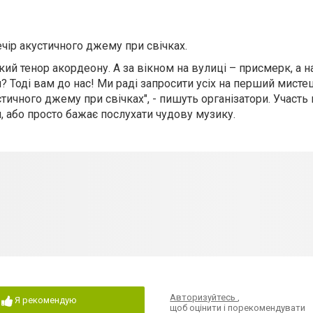
ечір акустичного джему при свічках.
який тенор акордеону. А за вікном на вулиці – присмерк, а на
ься? Тоді вам до нас! Ми раді запросити усіх на перший мисте
стичного джему при свічках", - пишуть організатори. Участь
ти, або просто бажає послухати чудову музику.
и.
Авторизуйтесь
,
Я рекомендую
щоб оцінити і порекомендувати