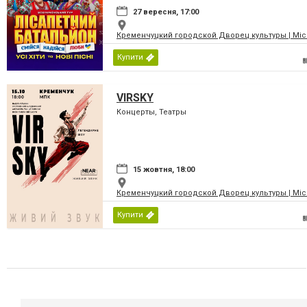
27 вересня, 17:00
Кременчуцкий городской Дворец культуры | Місь
Купити
VIRSKY
Концерты, Театры
15 жовтня, 18:00
Кременчуцкий городской Дворец культуры | Місь
Купити