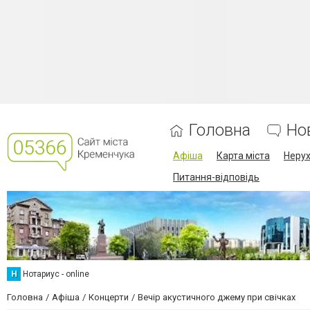
Головна
Но
Афіша
Карта міста
Нерух
Питання-відповідь
Н
Нотариус - online
Головна
Афіша
Концерти
Вечір акустичного джему при свічках