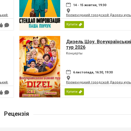
14 - 15 жовтня, 19:30
кий палац культури | МПК
Кременчуцкий городской Дворец культ
Купити
Дизель Шоу. Всеукраїнський
тур 2026
Концерты
6 листопада, 16:30, 19:30
кий палац культури | МПК
Кременчуцкий городской Дворец культ
Купити
Рецензія