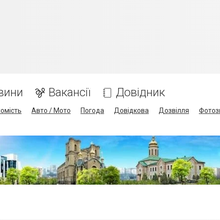
вини
Вакансії
Довідник
омість
Авто / Мото
Погода
Довідкова
Дозвілля
Фотоз