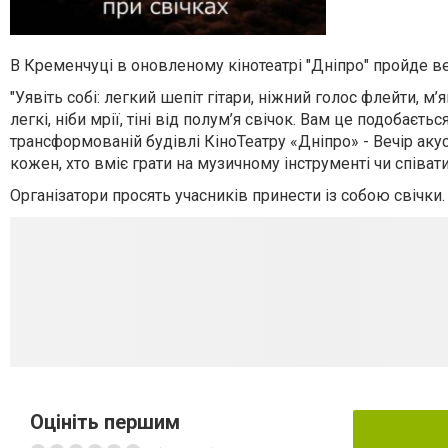
В Кременчуці в оновленому кінотеатрі "Дніпро" пройде в
"Уявіть собі: легкий шепіт гітари, ніжний голос флейти, м’
легкі, ніби мрії, тіні від полум’я свічок. Вам це подобаєт
трансформованій будівлі КіноТеатру «Дніпро» - Вечір аку
кожен, хто вміє грати на музичному інструменті чи співа
Організатори просять учасників принести із собою свічк
Оцініть першим