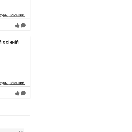
уры | Міський палац культури | МПК
 осінній
уры | Міський палац культури | МПК