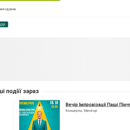
омендував
App
ші подіїї зараз
Вечір Імпровізації Паші Пінч
Концерты, Stand-up