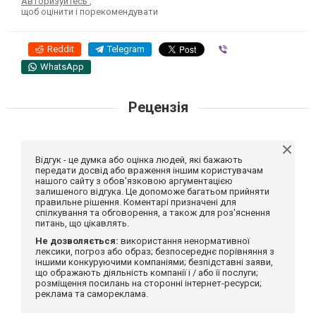
Авторизуйтесь
,
щоб оцінити і порекомендувати
Reddit
Telegram
Viber
WhatsApp
Рецензія
Відгук - це думка або оцінка людей, які бажають
передати досвід або враження іншим користувачам
нашого сайту з обов'язковою аргументацією
залишеного відгука. Це допоможе багатьом прийняти
правильне рішення. Коментарі призначені для
спілкування та обговорення, а також для роз'яснення
питань, що цікавлять.
Не дозволяється:
використання ненормативної
лексики, погроз або образ; безпосереднє порівняння з
іншими конкуруючими компаніями; безпідставні заяви,
що ображають діяльність компанії і / або її послуги;
розміщення посилань на сторонні інтернет-ресурси;
реклама та самореклама.