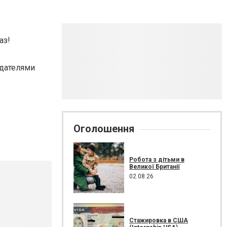
аз!
одателями
Оголошення
Робота з дітьми в
Великої Британії
02.08.26
Стажировка в США