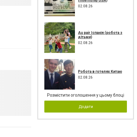
(Internship USA)
02.08.26
Au pair Іспанія (робота з
дітьми)
02.08.26
Робота в готелях Китаю
02.08.26
Розмістити оголошення у цьому блоці
Додати