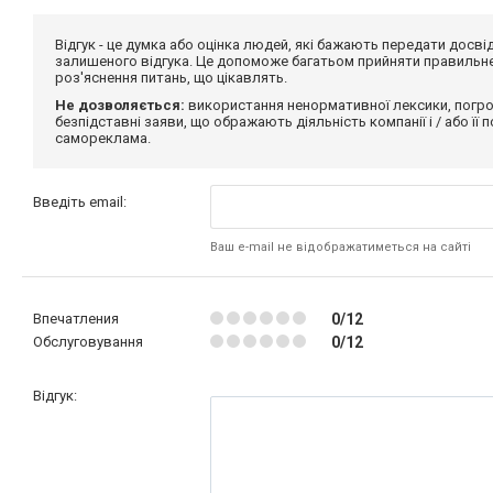
Відгук - це думка або оцінка людей, які бажають передати дос
залишеного відгука. Це допоможе багатьом прийняти правильне 
роз'яснення питань, що цікавлять.
Не дозволяється:
використання ненормативної лексики, погро
безпідставні заяви, що ображають діяльність компанії і / або її
самореклама.
Введіть email:
Ваш e-mail не відображатиметься на сайті
Впечатления
0/12
Обслуговування
0/12
Відгук: