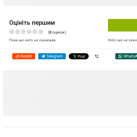
Оцініть першим
(
0
оцінок)
Ніхто ще не рек
Поки ще ніхто не оцінював
Reddit
Telegram
Viber
Whats