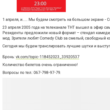
1 апреля, и....... Мы будем смотреть на большом экране 
23 апреля 2005 года на телеканале ТНТ вышел в эфир са
Резиденты предложили новый формат – стендап камеди,
мод. Зрители любят Comedy Club за смелый, свободный
Сегодня мы будем транслировать лучшие шутки и высту
Бронь:
vk.com/topic-118452023_33920537
Количество билетов очень ограниченно!
Вопросы по тел.:
067-798-97-79
.