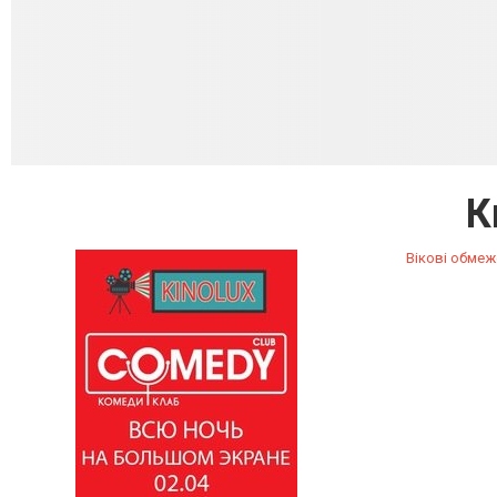
К
Вікові обмеж