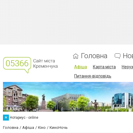
Головна
Но
Афіша
Карта міста
Нерух
Питання-відповідь
Н
Нотариус - online
Головна
Афіша
Кіно
КиноНочь