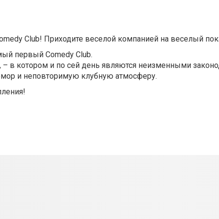
- Comedy Club! Приходите веселой компанией на веселый пок
мый первый Comedy Club.
 – в котором и по сей день являются неизменными закон
 юмор и неповторимую клубную атмосферу.
пления!