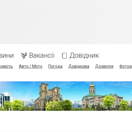
вини
Вакансії
Довідник
омість
Авто / Мото
Погода
Довідкова
Дозвілля
Фотоз