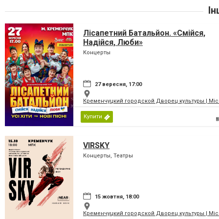
Ін
Лісапетний Батальйон. «Смійся,
Надійся, Люби»
Концерты
27 вересня, 17:00
Кременчуцкий городской Дворец культуры | Місь
Купити
VIRSKY
Концерты, Театры
15 жовтня, 18:00
Кременчуцкий городской Дворец культуры | Місь