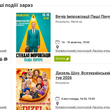
ші подіїї зараз
Вечір Імпровізації Паші Пінч
Концерты, Stand-up
14 - 15 жовтня, 19:30
кий палац культури | МПК
Кременчуцкий городской Дворец культ
Купити
Дизель Шоу. Всеукраїнський
тур 2026
Концерты
6 листопада, 16:30, 19:30
кий палац культури | МПК
Кременчуцкий городской Дворец культ