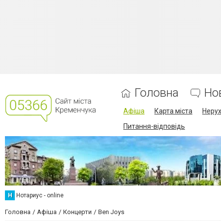
Головна
Но
Афіша
Карта міста
Нерух
Питання-відповідь
Н
Нотариус - online
Головна
Афіша
Концерти
Ben Joys