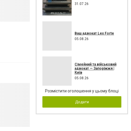
31.07.26
Ваш адвокат Lex Forte
05.08.26
Сімейний та військовий
адвокат — Запоріжжя |
Київ
05.08.26
Розмістити оголошення у цьому блоці
Додати