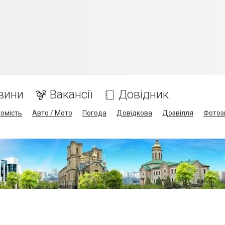
вини
Вакансії
Довідник
омість
Авто / Мото
Погода
Довідкова
Дозвілля
Фотоз