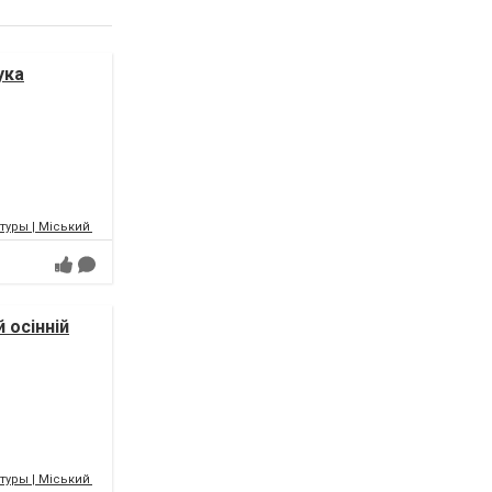
ука
уры | Міський палац культури | МПК
 осінній
уры | Міський палац культури | МПК