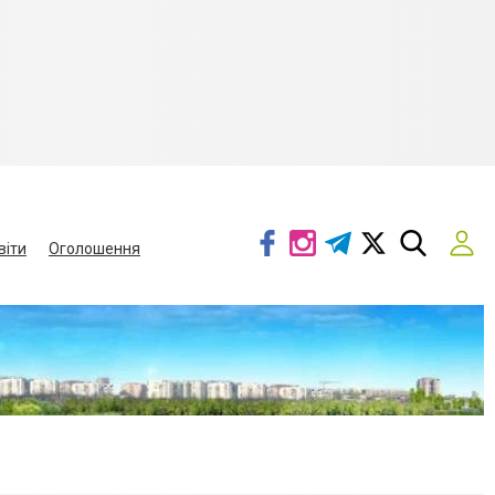
віти
Оголошення