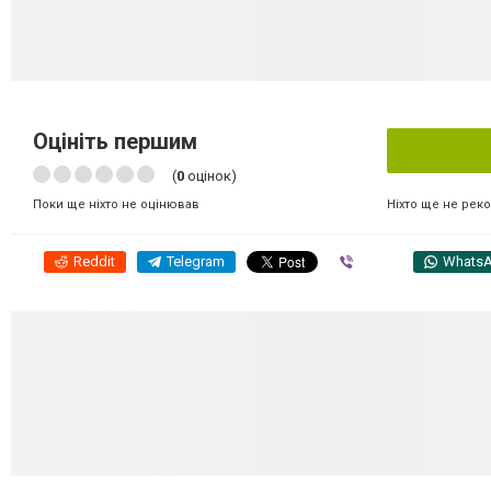
Оцініть першим
(
0
оцінок)
Ніхто ще не рек
Поки ще ніхто не оцінював
Reddit
Telegram
Viber
Whats