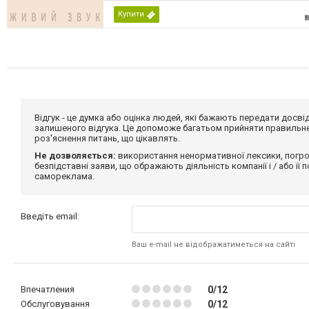
Купити
Відгук - це думка або оцінка людей, які бажають передати дос
залишеного відгука. Це допоможе багатьом прийняти правильне 
роз'яснення питань, що цікавлять.
Не дозволяється:
використання ненормативної лексики, погро
безпідставні заяви, що ображають діяльність компанії і / або її
самореклама.
Введіть email:
Ваш e-mail не відображатиметься на сайті
Впечатления
0/12
Обслуговування
0/12