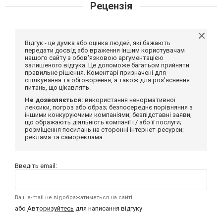
Рецензія
Відгук - це думка або оцінка людей, які бажають
передати досвід або враження іншим користувачам
нашого сайту з обов'язковою аргументацією
залишеного відгука. Це допоможе багатьом прийняти
правильне рішення. Коментарі призначені для
спілкування та обговорення, а також для роз'яснення
питань, що цікавлять.
Не дозволяється:
використання ненормативної
лексики, погроз або образ; безпосереднє порівняння з
іншими конкуруючими компаніями; безпідставні заяви,
що ображають діяльність компанії і / або її послуги;
розміщення посилань на сторонні інтернет-ресурси;
реклама та самореклама.
Введіть email:
Ваш e-mail не відображатиметься на сайті
або
Авторизуйтесь
для написання відгуку