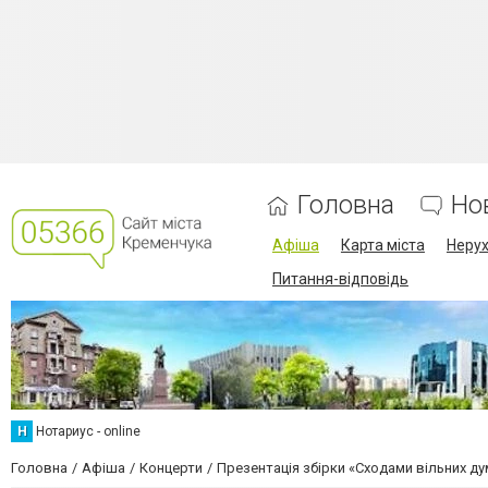
Головна
Но
Афіша
Карта міста
Нерух
Питання-відповідь
Н
Нотариус - online
Головна
Афіша
Концерти
Презентація збірки «Сходами вільних ду