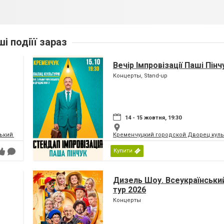
ші подіїї зараз
Вечір Імпровізації Паші Пінч
Концерты, Stand-up
14 - 15 жовтня, 19:30
кий палац культури | МПК
Кременчуцкий городской Дворец культ
Купити
Дизель Шоу. Всеукраїнський
тур 2026
Концерты