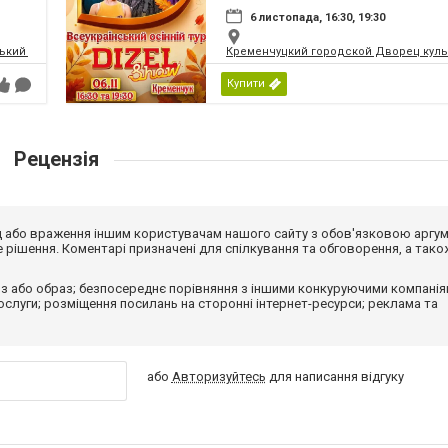
6 листопада, 16:30, 19:30
кий палац культури | МПК
Кременчуцкий городской Дворец культ
Купити
Рецензія
від або враження іншим користувачам нашого сайту з обов'язковою аргу
рішення. Коментарі призначені для спілкування та обговорення, а тако
з або образ; безпосереднє порівняння з іншими конкуруючими компанія
 послуги; розміщення посилань на сторонні інтернет-ресурси; реклама та
або
Авторизуйтесь
для написання відгуку