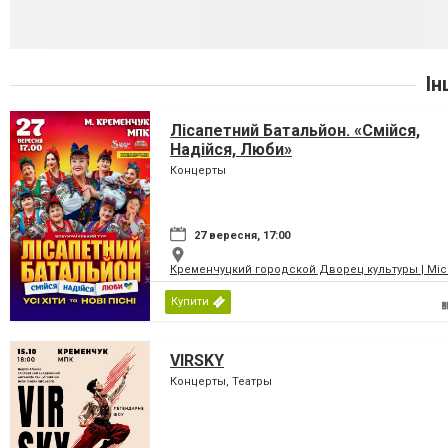
Ін
Лісапетний Батальйон. «Смійся,
Надійся, Люби»
Концерты
27 вересня, 17:00
Кременчуцкий городской Дворец культуры | Місь
Купити
VIRSKY
Концерты, Театры