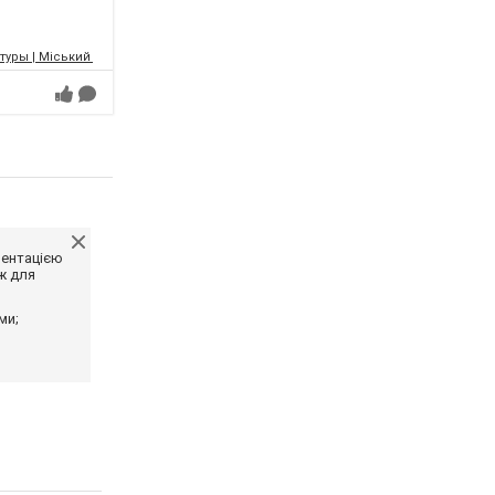
уры | Міський палац культури | МПК
ментацією
ж для
ми;