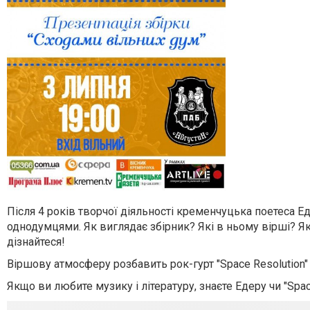
Після 4 років творчої діяльності кременчуцька поетеса Е
однодумцями. Як виглядає збірник? Які в ньому вірші? Я
дізнайтеся!
Віршову атмосферу розбавить рок-гурт "Space Resolution"
Якщо ви любите музику і літературу, знаєте Едеру чи "Space