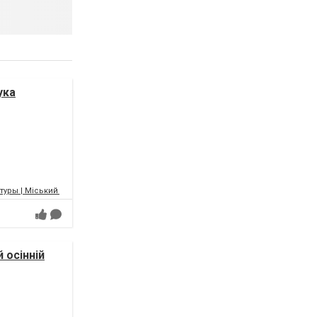
ука
уры | Міський палац культури | МПК
 осінній