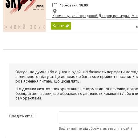
15 жовтня, 18:00
Кременчуцкий городской Дворец культуры | Місь
Купити
Відгук - це думка або оцінка людей, які бажають передати дос
залишеного відгука. Це допоможе багатьом прийняти правильне 
роз'яснення питань, що цікавлять.
Не дозволяється:
використання ненормативної лексики, погро
безпідставні заяви, що ображають діяльність компанії і / або її
самореклама.
Введіть email:
Ваш e-mail не відображатиметься на сайті