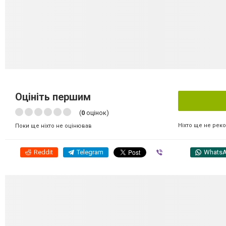
Оцініть першим
(
0
оцінок)
Ніхто ще не рек
Поки ще ніхто не оцінював
Reddit
Telegram
Viber
Whats