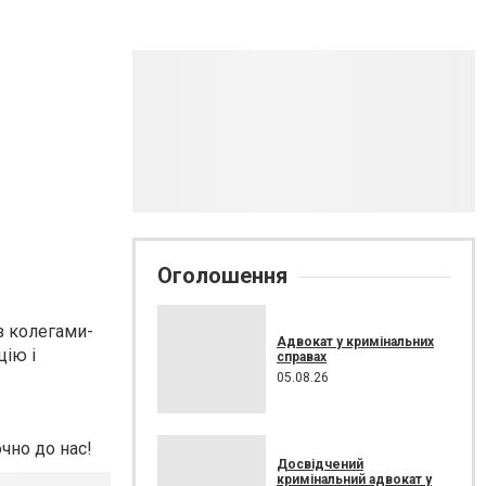
Оголошення
з колегами-
Адвокат у кримінальних
цію і
справах
05.08.26
очно до нас!
Досвідчений
кримінальний адвокат у