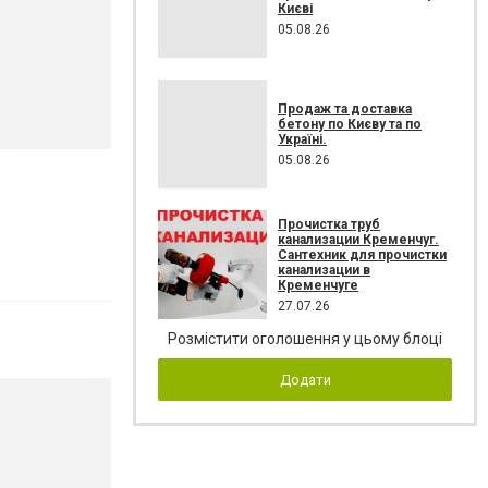
Києві
05.08.26
Продаж та доставка
бетону по Києву та по
Україні.
05.08.26
Прочистка труб
канализации Кременчуг.
Сантехник для прочистки
канализации в
Кременчуге
27.07.26
Розмістити оголошення у цьому блоці
Додати