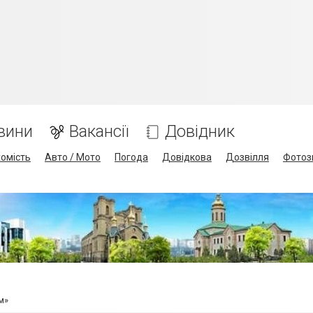
вини
Вакансії
Довідник
омість
Авто / Мото
Погода
Довідкова
Дозвілля
Фотоз
м»