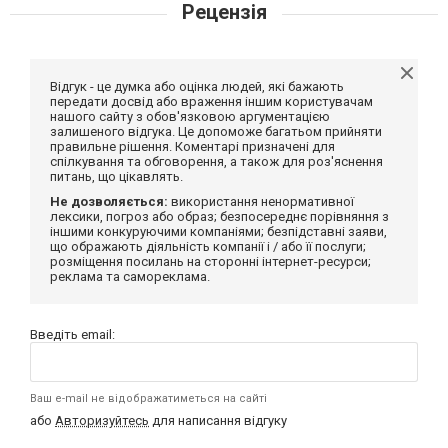
Рецензія
Відгук - це думка або оцінка людей, які бажають
передати досвід або враження іншим користувачам
нашого сайту з обов'язковою аргументацією
залишеного відгука. Це допоможе багатьом прийняти
правильне рішення. Коментарі призначені для
спілкування та обговорення, а також для роз'яснення
питань, що цікавлять.
Не дозволяється:
використання ненормативної
лексики, погроз або образ; безпосереднє порівняння з
іншими конкуруючими компаніями; безпідставні заяви,
що ображають діяльність компанії і / або її послуги;
розміщення посилань на сторонні інтернет-ресурси;
реклама та самореклама.
Введіть email:
Ваш e-mail не відображатиметься на сайті
або
Авторизуйтесь
для написання відгуку