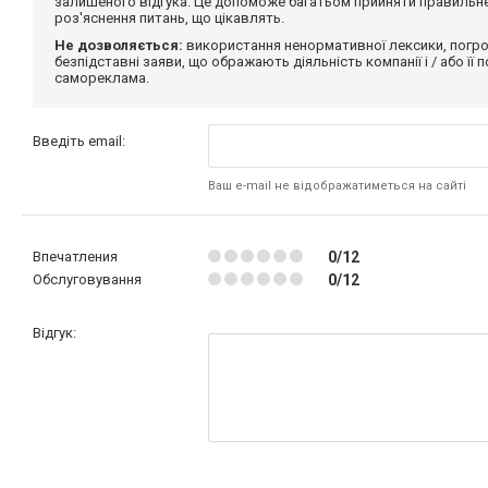
залишеного відгука. Це допоможе багатьом прийняти правильне 
роз'яснення питань, що цікавлять.
Не дозволяється:
використання ненормативної лексики, погро
безпідставні заяви, що ображають діяльність компанії і / або її
самореклама.
Введіть email:
Ваш e-mail не відображатиметься на сайті
Впечатления
0/12
Обслуговування
0/12
Відгук: