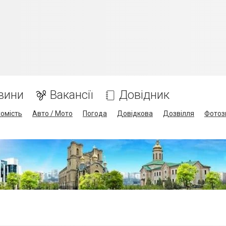
вини
Вакансії
Довідник
омість
Авто / Мото
Погода
Довідкова
Дозвілля
Фотоз