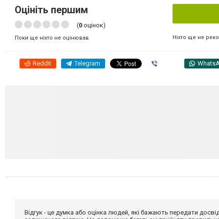
Оцініть першим
(
0
оцінок)
Ніхто ще не рек
Поки ще ніхто не оцінював
Reddit
Telegram
Viber
Whats
Відгук - це думка або оцінка людей, які бажають передати дос