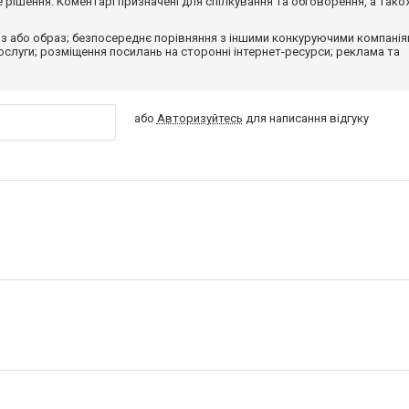
рішення. Коментарі призначені для спілкування та обговорення, а тако
з або образ; безпосереднє порівняння з іншими конкуруючими компанія
 послуги; розміщення посилань на сторонні інтернет-ресурси; реклама та
або
Авторизуйтесь
для написання відгуку