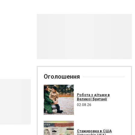
Оголошення
Робота з дітьми в
Великої Британії
02.08.26
Стажировка в США