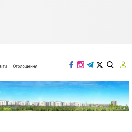
віти
Оголошення