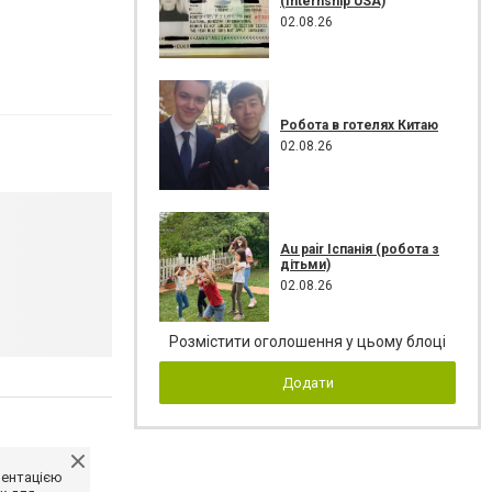
(Internship USA)
02.08.26
Робота в готелях Китаю
02.08.26
Au pair Іспанія (робота з
дітьми)
02.08.26
Розмістити оголошення у цьому блоці
Додати
ментацією