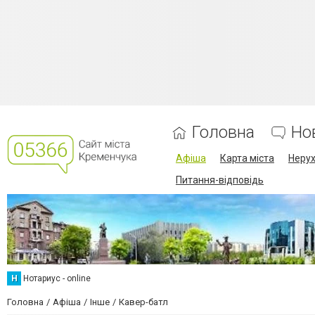
Головна
Но
Афіша
Карта міста
Нерух
Питання-відповідь
Н
Нотариус - online
Головна
Афіша
Інше
Кавер-батл