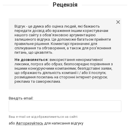
Рецензія
Відгук - це думка або оцінка людей, які бажають
передати досвід або враження іншим користувачам
нашого сайту з обов'язковою аргументацією
залишеного відгука. Це допоможе багатьом прийняти
правильне рішення. Коментарі призначені для
спілкування та обговорення, а також для роз'яснення
питань, що цікавлять.
Не дозволяється:
використання ненормативної
лексики, погроз або образ; безпосереднє порівняння з
іншими конкуруючими компаніями; безпідставні заяви,
що ображають діяльність компанії і / або її послуги;
розміщення посилань на сторонні інтернет-ресурси;
реклама та самореклама.
Введіть email:
Ваш e-mail не відображатиметься на сайті
або
Авторизуйтесь
для написання відгуку