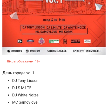
Вікові обмеження: 18+
День города vol.1.
DJ Tony Lisson
DJ S.M.I.TE
DJ White Noize
MC Samoylove