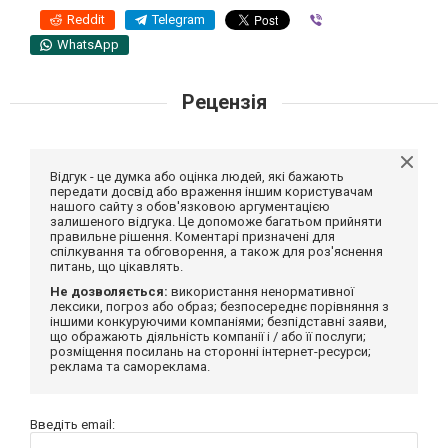
Reddit
Telegram
Viber
WhatsApp
Рецензія
Відгук - це думка або оцінка людей, які бажають
передати досвід або враження іншим користувачам
нашого сайту з обов'язковою аргументацією
залишеного відгука. Це допоможе багатьом прийняти
правильне рішення. Коментарі призначені для
спілкування та обговорення, а також для роз'яснення
питань, що цікавлять.
Не дозволяється:
використання ненормативної
лексики, погроз або образ; безпосереднє порівняння з
іншими конкуруючими компаніями; безпідставні заяви,
що ображають діяльність компанії і / або її послуги;
розміщення посилань на сторонні інтернет-ресурси;
реклама та самореклама.
Введіть email: