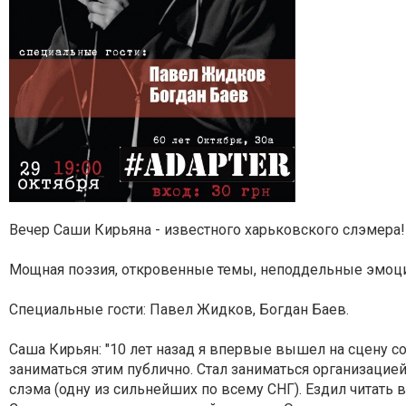
Вечер Саши Кирьяна - известного харьковского слэмера!
Мощная поэзия, откровенные темы, неподдельные эмоци
Специальные гости: Павел Жидков, Богдан Баев.
Саша Кирьян: "10 лет назад я впервые вышел на сцену со 
заниматься этим публично. Стал заниматься организацие
слэма (одну из сильнейших по всему СНГ). Ездил читать в