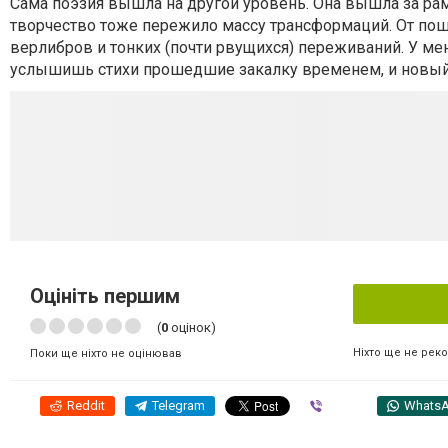
Сама поэзия вышла на другой уровень. Она вышла за рам
творчество тоже пережило массу трансформаций. От пош
верлибров и тонких (почти рвущихся) переживаний. У мен
услышишь стихи прошедшие закалку временем, и новый 
Оцініть першим
(
0
оцінок)
Ніхто ще не рек
Поки ще ніхто не оцінював
Reddit
Telegram
Viber
Whats