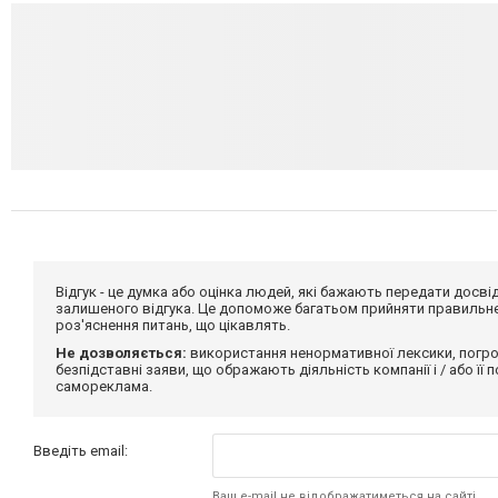
Відгук - це думка або оцінка людей, які бажають передати дос
залишеного відгука. Це допоможе багатьом прийняти правильне 
роз'яснення питань, що цікавлять.
Не дозволяється:
використання ненормативної лексики, погро
безпідставні заяви, що ображають діяльність компанії і / або її
самореклама.
Введіть email:
Ваш e-mail не відображатиметься на сайті