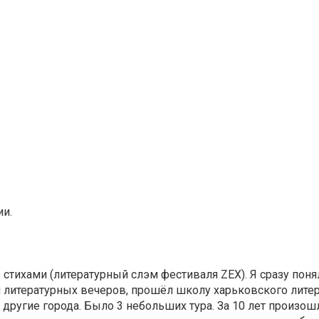
и.
стихами (литературный слэм фестиваля ZEX). Я сразу понял
й литературных вечеров, прошёл школу харьковского лите
 другие города. Было 3 небольших тура. За 10 лет произош