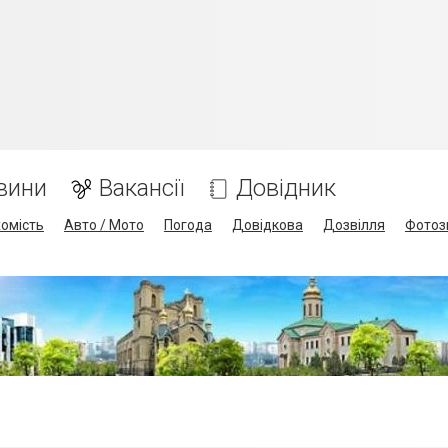
вини
Вакансії
Довідник
омість
Авто / Мото
Погода
Довідкова
Дозвілля
Фотоз