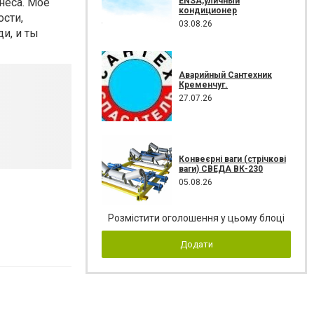
ENSA,уличный
неса. Моё
кондиционер
сти,
03.08.26
и, и ты
Аварийный Сантехник
Кременчуг.
27.07.26
Конвеєрні ваги (стрічкові
ваги) СВЕДА ВК-230
05.08.26
Розмістити оголошення у цьому блоці
Додати