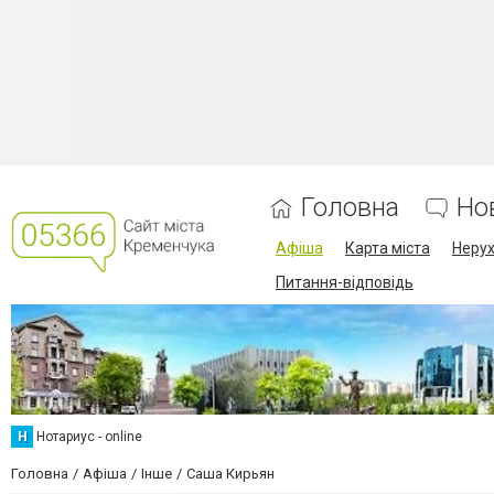
Головна
Но
Афіша
Карта міста
Нерух
Питання-відповідь
Н
Нотариус - online
Головна
Афіша
Інше
Саша Кирьян