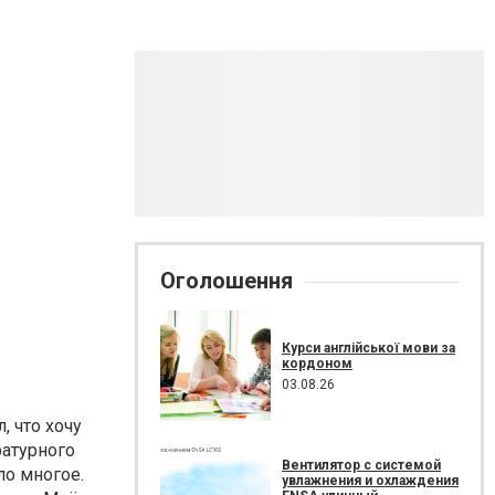
Оголошення
Курси англійської мови за
кордоном
03.08.26
, что хочу
ратурного
Вентилятор с системой
ло многое.
увлажнения и охлаждения