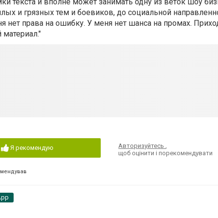
ки текста и вполне может занимать одну из веток шоу биз
лых и грязных тем и боевиков, до социальной направленно
я нет права на ошибку. У меня нет шанса на промах. Приход
материал."
Авторизуйтесь
,
Я рекомендую
щоб оцінити і порекомендувати
омендував
App