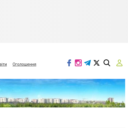
віти
Оголошення