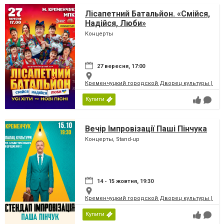
Лісапетний Батальйон. «Смійся,
Надійся, Люби»
Концерты
27 вересня, 17:00
Кременчуцкий городской Дворец культуры | Місь
Купити
Вечір Імпровізації Паші Пінчука
Концерты, Stand-up
14 - 15 жовтня, 19:30
Кременчуцкий городской Дворец культуры | Місь
Купити