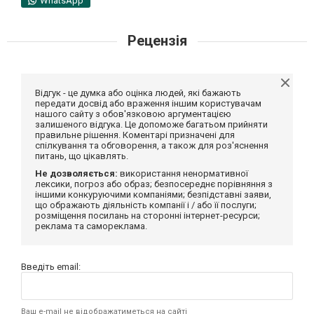
WhatsApp
Рецензія
Відгук - це думка або оцінка людей, які бажають
передати досвід або враження іншим користувачам
нашого сайту з обов'язковою аргументацією
залишеного відгука. Це допоможе багатьом прийняти
правильне рішення. Коментарі призначені для
спілкування та обговорення, а також для роз'яснення
питань, що цікавлять.
Не дозволяється:
використання ненормативної
лексики, погроз або образ; безпосереднє порівняння з
іншими конкуруючими компаніями; безпідставні заяви,
що ображають діяльність компанії і / або її послуги;
розміщення посилань на сторонні інтернет-ресурси;
реклама та самореклама.
Введіть email:
Ваш e-mail не відображатиметься на сайті