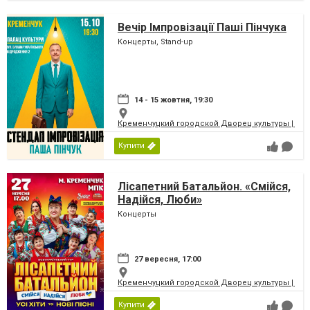
Вечір Імпровізації Паші Пінчука
Концерты, Stand-up
14 - 15 жовтня, 19:30
Кременчуцкий городской Дворец культуры | Місь
Купити
Лісапетний Батальйон. «Смійся,
Надійся, Люби»
Концерты
27 вересня, 17:00
Кременчуцкий городской Дворец культуры | Місь
Купити