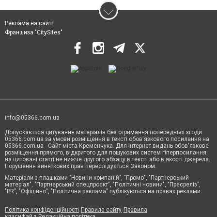
Реклама на сайті
Франшиза "CitySites"
info@05366.com.ua
Допускається цитування матеріалів без отримання попередньої згоди
05366.com.ua за умови розміщення в тексті обов'язкового посилання на
05366.com.ua - Сайт міста Кременчука. Для інтернет-видань обов'язкове
розміщення прямого, відкритого для пошукових систем гіперпосилання
на цитовані статті не нижче другого абзацу в тексті або в якості джерела.
Порушення виняткових прав переслідується Законом.
Матеріали з плашками "Новини компаній", "Промо", "Партнерський
матеріал", "Партнерський спецпроєкт", "Політичні новини", "Пресреліз",
"PR", "Офіційно", "Політична реклама" публікуються на правах реклами.
Політика конфіденційності
Правила сайту
Правила
класифайд
Редакційна політика