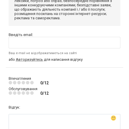
лексики, погроз або образ; безпосереднє порівняння з
іншими конкуруючими компаніями; безпідставні заяви,
що ображають діяльність компанії і / або її послуги;
розміщення посилань на сторонні інтернет-ресурси;
реклама та самореклама.
Введіть email:
Ваш e-mail не відображатиметься на сайті
або
Авторизуйтесь
для написання відгуку
Впечатления
0/12
Обслуговування
0/12
Відгук: