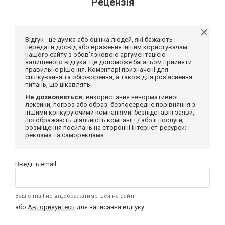
Рецензія
Відгук - це думка або оцінка людей, які бажають
передати досвід або враження іншим користувачам
нашого сайту з обов'язковою аргументацією
залишеного відгука. Це допоможе багатьом прийняти
правильне рішення. Коментарі призначені для
спілкування та обговорення, а також для роз'яснення
питань, що цікавлять.
Не дозволяється:
використання ненормативної
лексики, погроз або образ; безпосереднє порівняння з
іншими конкуруючими компаніями; безпідставні заяви,
що ображають діяльність компанії і / або її послуги;
розміщення посилань на сторонні інтернет-ресурси;
реклама та самореклама.
Введіть email:
Ваш e-mail не відображатиметься на сайті
або
Авторизуйтесь
для написання відгуку