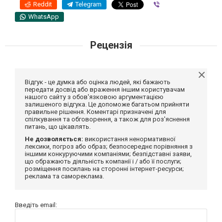
Reddit
Telegram
Viber
WhatsApp
Рецензія
Відгук - це думка або оцінка людей, які бажають
передати досвід або враження іншим користувачам
нашого сайту з обов'язковою аргументацією
залишеного відгука. Це допоможе багатьом прийняти
правильне рішення. Коментарі призначені для
спілкування та обговорення, а також для роз'яснення
питань, що цікавлять.
Не дозволяється:
використання ненормативної
лексики, погроз або образ; безпосереднє порівняння з
іншими конкуруючими компаніями; безпідставні заяви,
що ображають діяльність компанії і / або її послуги;
розміщення посилань на сторонні інтернет-ресурси;
реклама та самореклама.
Введіть email: