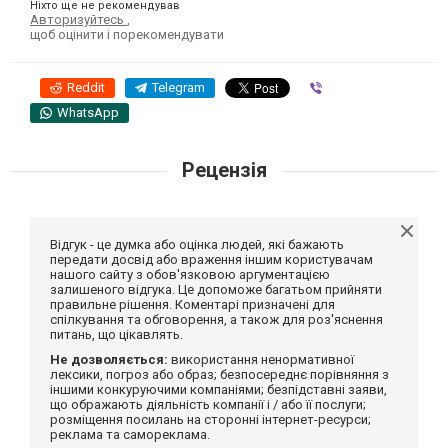
Ніхто ще не рекомендував
Авторизуйтесь
,
щоб оцінити і порекомендувати
Reddit
Telegram
Viber
WhatsApp
Рецензія
Відгук - це думка або оцінка людей, які бажають
передати досвід або враження іншим користувачам
нашого сайту з обов'язковою аргументацією
залишеного відгука. Це допоможе багатьом прийняти
правильне рішення. Коментарі призначені для
спілкування та обговорення, а також для роз'яснення
питань, що цікавлять.
Не дозволяється:
використання ненормативної
лексики, погроз або образ; безпосереднє порівняння з
іншими конкуруючими компаніями; безпідставні заяви,
що ображають діяльність компанії і / або її послуги;
розміщення посилань на сторонні інтернет-ресурси;
реклама та самореклама.