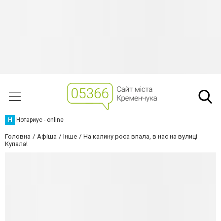
Н
Нотариус - online
Головна
Афіша
Інше
На калину роса впала, в нас на вулиці
Купала!