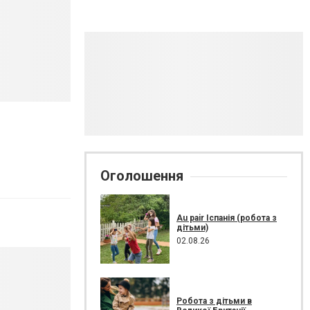
Оголошення
Au pair Іспанія (робота з
дітьми)
02.08.26
Робота з дітьми в