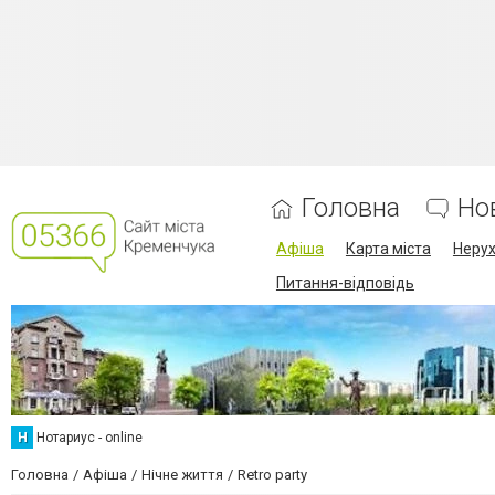
Головна
Но
Афіша
Карта міста
Нерух
Питання-відповідь
Н
Нотариус - online
Головна
Афіша
Нічне життя
Retro party