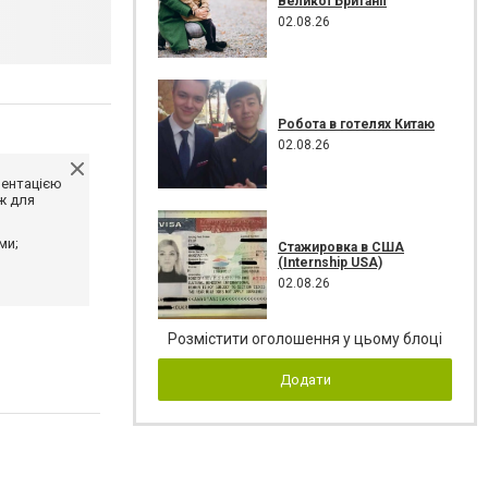
Великої Британії
02.08.26
Робота в готелях Китаю
02.08.26
ментацією
ж для
ми;
Стажировка в США
(Internship USA)
02.08.26
Розмістити оголошення у цьому блоці
Додати