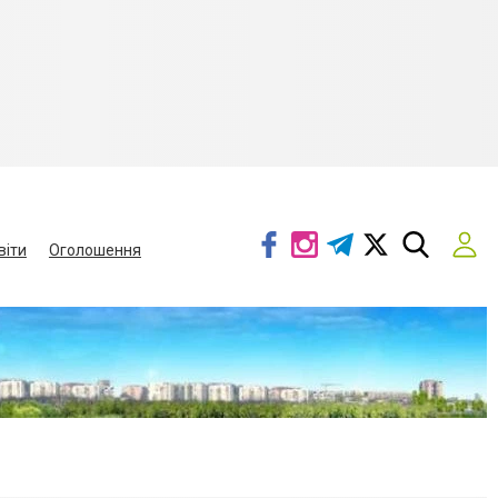
віти
Оголошення