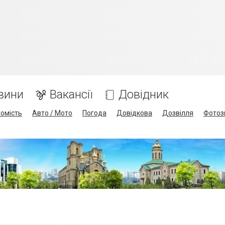
вини
Вакансії
Довідник
омість
Авто / Мото
Погода
Довідкова
Дозвілля
Фотоз