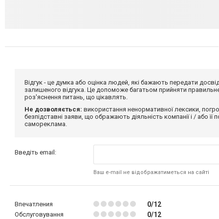
Відгук - це думка або оцінка людей, які бажають передати дос
залишеного відгука. Це допоможе багатьом прийняти правильне 
роз'яснення питань, що цікавлять.
Не дозволяється:
використання ненормативної лексики, погро
безпідставні заяви, що ображають діяльність компанії і / або її
самореклама.
Введіть email:
Ваш e-mail не відображатиметься на сайті
Впечатления
0/12
Обслуговування
0/12