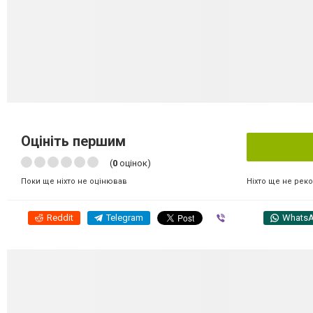
Оцініть першим
(
0
оцінок)
Ніхто ще не рек
Поки ще ніхто не оцінював
Reddit
Telegram
Viber
Whats