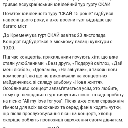
триває всеукраїнський ювілейний тур гурту СКАЙ.
Початок ювілейного туру "СКАЙ 15 років" відбувся
навесні цього року, а вже восени гурт відвідає ще
багато міст.
До Кременчука гурт СКАЙ завітає 23 листопада.
Концерт відбудеться в міському палаці культури о
19.00.
Під час концертів, прихильники почують хіти, що вже
стали улюбленими: «Best друг», «Подаруй світло», «Дай
мені любов», «Ідеальна», «Не забувай», а такожі нові
композиції, які ще не виконували на концертних
майданчиках, зі складу альбому «Нове життя».
Особлививо концерт запам'ятається усім, хто любить,
тому що нещодавно гурт випустив пісню та відеороботу
на пісню "All my love for you". Пісня вже стала справжнім
гімном для всіх закоханих та серед фанів ходять чутки,
що після прослуховування пісні на концерті, хлопці
скоріше роблять пропозиції одруження своїм дівчатам.