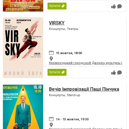
Купити
VIRSKY
Концерты, Театры
15 жовтня, 18:00
Кременчуцкий городской Дворец культуры | Місь
Купити
Вечір Імпровізації Паші Пінчука
Концерты, Stand-up
14 - 15 жовтня, 19:30