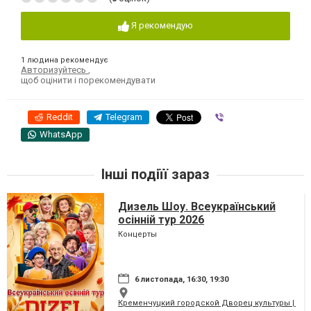
Я рекомендую
1 людина рекомендує
Авторизуйтесь
,
щоб оцінити і порекомендувати
Reddit
Telegram
Viber
WhatsApp
Інші подіїї зараз
Дизель Шоу. Всеукраїнський
осінній тур 2026
Концерты
6 листопада, 16:30, 19:30
Кременчуцкий городской Дворец культуры | Місь