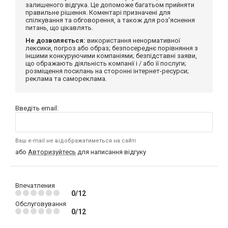
залишеного відгука. Це допоможе багатьом прийняти
правильне рішення. Коментарі призначені для
спілкування та обговорення, а також для роз'яснення
питань, що цікавлять.
Не дозволяється:
використання ненормативної
лексики, погроз або образ; безпосереднє порівняння з
іншими конкуруючими компаніями; безпідставні заяви,
що ображають діяльність компанії і / або її послуги;
розміщення посилань на сторонні інтернет-ресурси;
реклама та самореклама.
Введіть email:
Ваш e-mail не відображатиметься на сайті
або
Авторизуйтесь
для написання відгуку
Впечатления
0/12
Обслуговування
0/12