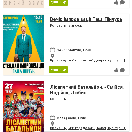
Купити
Вечір Імпровізації Паші Пінчука
Концерты, Stand-up
14 - 15 жовтня, 19:30
Кременчуцкий городской Дворец культуры | Місь
Купити
Лісапетний Батальйон. «Смійся,
Надійся, Люби»
Концерты
27 вересня, 17:00
Кременчуцкий городской Дворец культуры | Місь