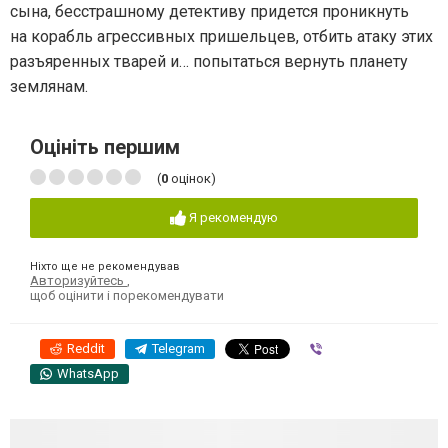
сына, бесстрашному детективу придется проникнуть
на корабль агрессивных пришельцев, отбить атаку этих
разъяренных тварей и… попытаться вернуть планету
землянам.
Оцініть першим
(
0
оцінок)
Я рекомендую
Ніхто ще не рекомендував
Авторизуйтесь
,
щоб оцінити і порекомендувати
Reddit
Telegram
Viber
WhatsApp