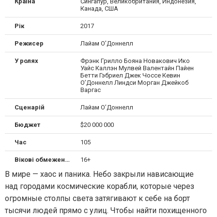
Країна
Сингапур, Великобритания, Индонезия,
Канада, США
Рік
2017
Режисер
Лайам О’Доннелл
У ролях
Фрэнк Грилло Бояна Новакович Ико
Уайс Каллэн Мулвей Валентайн Пайен
Бетти Гэбриел Джек Чоссе Кевин
О’Доннелл Линдси Морган Джейкоб
Варгас
Сценарій
Лайам О’Доннелл
Бюджет
$20 000 000
Час
105
Вікові обмеження
16+
В мире — хаос и паника. Небо закрыли нависающие
над городами космические корабли, которые через
огромные столпы света затягивают к себе на борт
тысячи людей прямо с улиц. Чтобы найти похищенного