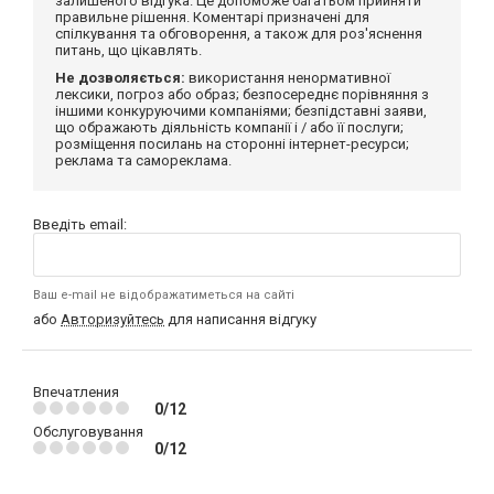
залишеного відгука. Це допоможе багатьом прийняти
правильне рішення. Коментарі призначені для
спілкування та обговорення, а також для роз'яснення
питань, що цікавлять.
Не дозволяється:
використання ненормативної
лексики, погроз або образ; безпосереднє порівняння з
іншими конкуруючими компаніями; безпідставні заяви,
що ображають діяльність компанії і / або її послуги;
розміщення посилань на сторонні інтернет-ресурси;
реклама та самореклама.
Введіть email:
Ваш e-mail не відображатиметься на сайті
або
Авторизуйтесь
для написання відгуку
Впечатления
0/12
Обслуговування
0/12