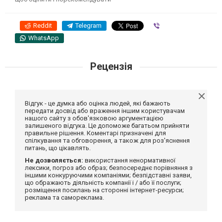
Reddit
Telegram
Viber
WhatsApp
Рецензія
Відгук - це думка або оцінка людей, які бажають
передати досвід або враження іншим користувачам
нашого сайту з обов'язковою аргументацією
залишеного відгука. Це допоможе багатьом прийняти
правильне рішення. Коментарі призначені для
спілкування та обговорення, а також для роз'яснення
питань, що цікавлять.
Не дозволяється:
використання ненормативної
лексики, погроз або образ; безпосереднє порівняння з
іншими конкуруючими компаніями; безпідставні заяви,
що ображають діяльність компанії і / або її послуги;
розміщення посилань на сторонні інтернет-ресурси;
реклама та самореклама.